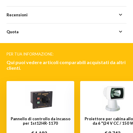
Recensioni
Quota
PER TUA INFORMAZIONE:
Qui puoi vedere articoli comparabili acquistati da altri
clienti.
Pannello di controllo da incasso
Proiettore per cabina all
per 1st12HR-1170
da 6 "(24 V CC / 150 
€ 1.193,-
€ 9.743,-