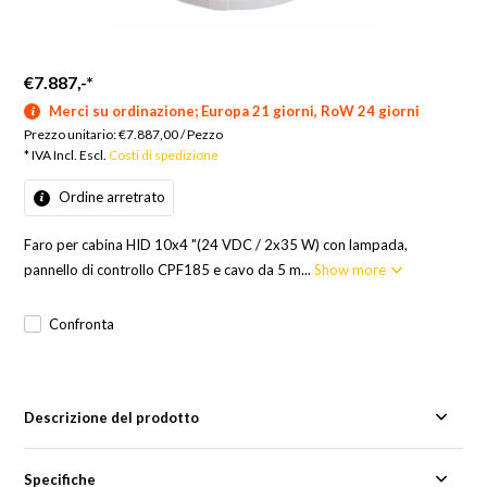
€7.887,-
*
Merci su ordinazione; Europa 21 giorni, RoW 24 giorni
Prezzo unitario:
€7.887,00
/
Pezzo
* IVA Incl. Escl.
Costi di spedizione
Ordine arretrato
Faro per cabina HID 10x4 "(24 VDC / 2x35 W) con lampada,
pannello di controllo CPF185 e cavo da 5 m...
Show more
Confronta
Descrizione del prodotto
Specifiche