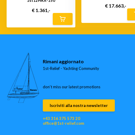
1st12HRX-150
€ 17.663,-
€ 1.361,-
Rimani aggiornato
1st-Relief - Yachting Community
don’t miss our latest promotions
Iscriviti alla nostra newsletter
+43 316 375 573 20
office@1st-relief.com