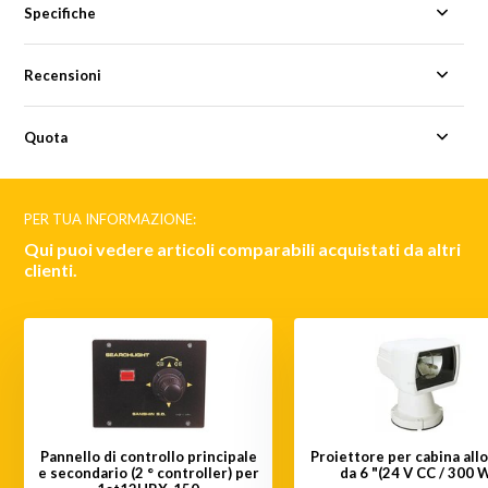
Specifiche
Recensioni
Quota
PER TUA INFORMAZIONE:
Qui puoi vedere articoli comparabili acquistati da altri
clienti.
Pannello di controllo principale
Proiettore per cabina all
e secondario (2 ° controller) per
da 6 "(24 V CC / 300 