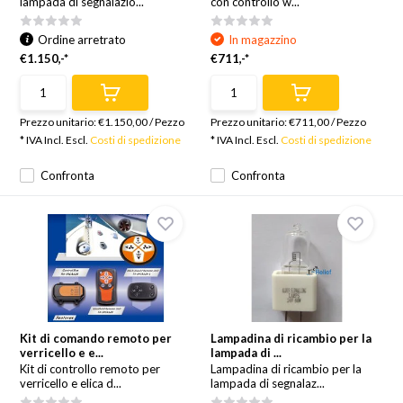
lampada di segnalazio...
con controllo w...
Ordine arretrato
In magazzino
€1.150,-*
€711,-*
Prezzo unitario:
€1.150,00
/
Pezzo
Prezzo unitario:
€711,00
/
Pezzo
* IVA Incl. Escl.
Costi di spedizione
* IVA Incl. Escl.
Costi di spedizione
Confronta
Confronta
Kit di comando remoto per
Lampadina di ricambio per la
verricello e e...
lampada di ...
Kit di controllo remoto per
Lampadina di ricambio per la
verricello e elica d...
lampada di segnalaz...