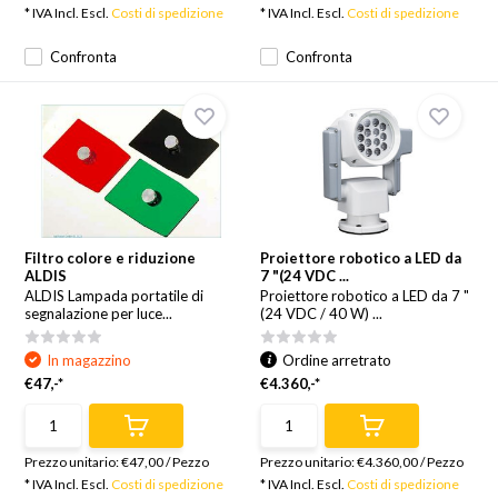
* IVA Incl. Escl.
Costi di spedizione
* IVA Incl. Escl.
Costi di spedizione
Confronta
Confronta
Filtro colore e riduzione
Proiettore robotico a LED da
ALDIS
7 "(24 VDC ...
ALDIS Lampada portatile di
Proiettore robotico a LED da 7 "
segnalazione per luce...
(24 VDC / 40 W) ...
In magazzino
Ordine arretrato
€47,-*
€4.360,-*
Prezzo unitario:
€47,00
/
Pezzo
Prezzo unitario:
€4.360,00
/
Pezzo
* IVA Incl. Escl.
Costi di spedizione
* IVA Incl. Escl.
Costi di spedizione