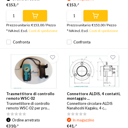
€153,-*
€153,-*
Prezzo unitario:
€153,00
/
Pezzo
Prezzo unitario:
€153,00
/
Pezzo
* IVA Incl. Escl.
Costi di spedizione
* IVA Incl. Escl.
Costi di spedizione
Confronta
Confronta
Trasmettitore di controllo
Connettore ALDIS, 4 contatti,
remoto WSC-02
montaggio ...
Trasmettitore di controllo
Connettore circolare ALDIS
remoto WSC-02 per pro...
Nanahoshi Kagaku, 4 c...
Ordine arretrato
In magazzino
€310,-*
€41,-*