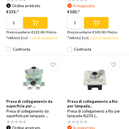
Ordine arretrato
In magazzino
€133,-*
€103,-*
Prezzo unitario:
€133,00
/
Pezzo
Prezzo unitario:
€103,00
/
Pezzo
* IVA Incl. Escl.
Costi di spedizione
* IVA Incl. Escl.
Costi di spedizione
Confronta
Confronta
Presa di collegamento da
Presa di collegamento a filo
superficie per ...
per lampada...
Presa di collegamento da
Presa di collegamento a filo per
superficie per lampada ...
lampada ALDIS (...
Ordine arretrato
In magazzino