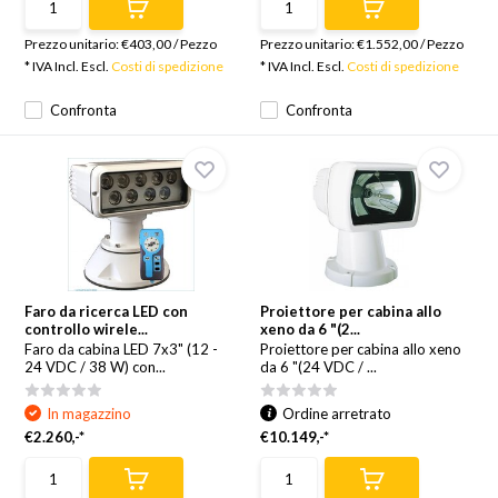
Prezzo unitario:
€403,00
/
Pezzo
Prezzo unitario:
€1.552,00
/
Pezzo
* IVA Incl. Escl.
Costi di spedizione
* IVA Incl. Escl.
Costi di spedizione
Confronta
Confronta
Faro da ricerca LED con
Proiettore per cabina allo
controllo wirele...
xeno da 6 "(2...
Faro da cabina LED 7x3" (12 -
Proiettore per cabina allo xeno
24 VDC / 38 W) con...
da 6 "(24 VDC / ...
In magazzino
Ordine arretrato
€2.260,-*
€10.149,-*