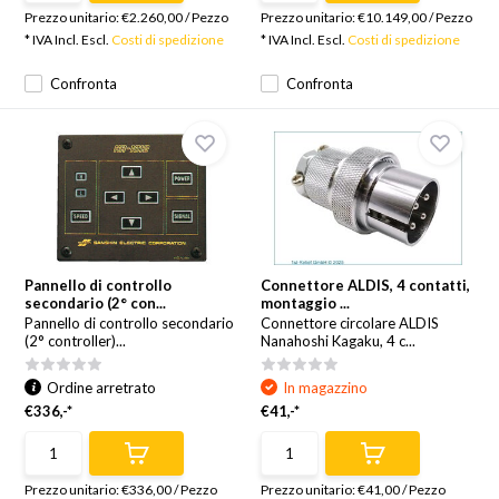
Prezzo unitario:
€2.260,00
/
Pezzo
Prezzo unitario:
€10.149,00
/
Pezzo
* IVA Incl. Escl.
Costi di spedizione
* IVA Incl. Escl.
Costi di spedizione
Confronta
Confronta
Pannello di controllo
Connettore ALDIS, 4 contatti,
secondario (2° con...
montaggio ...
Pannello di controllo secondario
Connettore circolare ALDIS
(2° controller)...
Nanahoshi Kagaku, 4 c...
Ordine arretrato
In magazzino
€336,-*
€41,-*
Prezzo unitario:
€336,00
/
Pezzo
Prezzo unitario:
€41,00
/
Pezzo