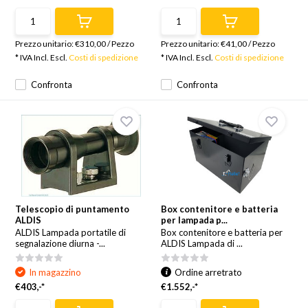
Prezzo unitario:
€310,00
/
Pezzo
Prezzo unitario:
€41,00
/
Pezzo
* IVA Incl. Escl.
Costi di spedizione
* IVA Incl. Escl.
Costi di spedizione
Confronta
Confronta
Telescopio di puntamento
Box contenitore e batteria
ALDIS
per lampada p...
ALDIS Lampada portatile di
Box contenitore e batteria per
segnalazione diurna -...
ALDIS Lampada di ...
In magazzino
Ordine arretrato
€403,-*
€1.552,-*