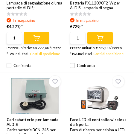
Lampada di segnalazione diurna
Batteria PXL12090F2-W per
portatile ALDIS; ...
ALDIS Lampada di segna...
In magazzino
In magazzino
€4.277,-*
€729,-*
Prezzo unitario:
€4.277,00
/
Pezzo
Prezzo unitario:
€729,00
/
Pezzo
* IVA Incl. Escl.
Costi di spedizione
* IVA Incl. Escl.
Costi di spedizione
Confronta
Confronta
Caricabatterie per lampada
Faro LED di controllo wireless
ALDIS
da 6 poll...
Caricabatterie BCN-24S per
Faro di ricerca per cabina a LED