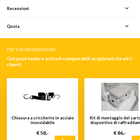
Recensioni
Quota
PER TUA INFORMAZIONE:
Qui puoi vedere articoli comparabili acquistati da altri
clienti.
Chiusura a cricchetto in acciaio
Kit di montaggio del cari
inossidabile
dispositivo di raffredda
€ 58,-
€ 86,-