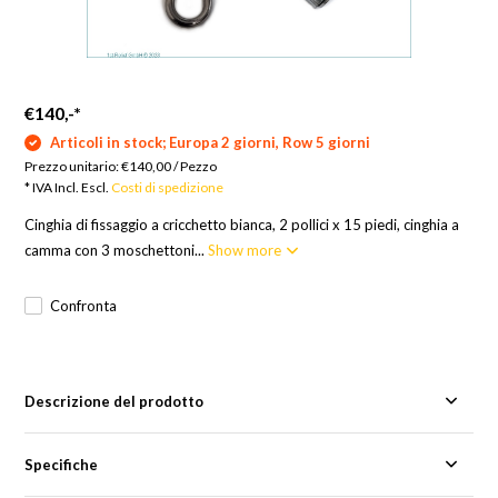
€140,-
*
Articoli in stock; Europa 2 giorni, Row 5 giorni
Prezzo unitario:
€140,00
/
Pezzo
* IVA Incl. Escl.
Costi di spedizione
Cinghia di fissaggio a cricchetto bianca, 2 pollici x 15 piedi, cinghia a
camma con 3 moschettoni...
Show more
Confronta
Descrizione del prodotto
Specifiche