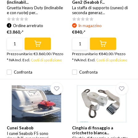
(inclinabil...
Gen2 (Seabob F...
Gruetta Heavy Duty (inclinabile
La staffa di supporto (cuneo) di
e con ruote) per...
seconda generaz...
Ordine arretrato
In magazzino
€3.860,-*
€840,-*
Prezzo unitario:
€3.860,00
/
Pezzo
Prezzo unitario:
€840,00
/
Pezzo
* IVA Incl. Escl.
Costi di spedizione
* IVA Incl. Escl.
Costi di spedizione
Confronta
Confronta
Cunei Seabob
Cinghia di fissaggio a
cricchetto bianca...
I cunei Seabob F5 sono