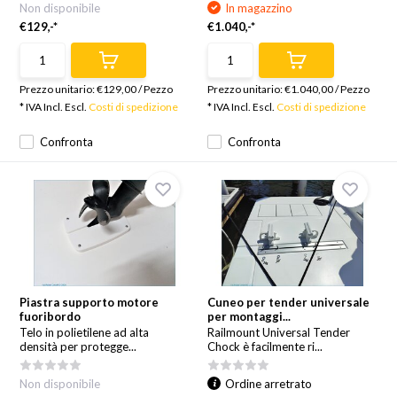
Non disponibile
In magazzino
€129,-*
€1.040,-*
Prezzo unitario:
€129,00
/
Pezzo
Prezzo unitario:
€1.040,00
/
Pezzo
* IVA Incl. Escl.
Costi di spedizione
* IVA Incl. Escl.
Costi di spedizione
Confronta
Confronta
Piastra supporto motore
Cuneo per tender universale
fuoribordo
per montaggi...
Telo in polietilene ad alta
Railmount Universal Tender
densità per protegge...
Chock è facilmente ri...
Non disponibile
Ordine arretrato