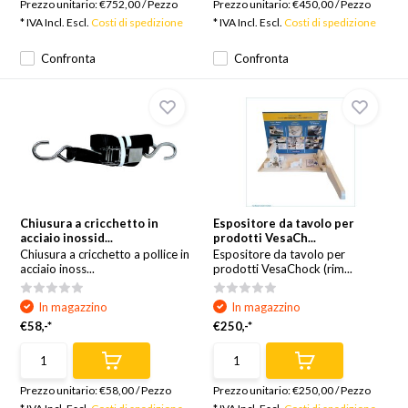
Prezzo unitario:
€752,00
/
Pezzo
Prezzo unitario:
€450,00
/
Pezzo
* IVA Incl. Escl.
Costi di spedizione
* IVA Incl. Escl.
Costi di spedizione
Confronta
Confronta
Chiusura a cricchetto in
Espositore da tavolo per
acciaio inossid...
prodotti VesaCh...
Chiusura a cricchetto a pollice in
Espositore da tavolo per
acciaio inoss...
prodotti VesaChock (rim...
In magazzino
In magazzino
€58,-*
€250,-*
Prezzo unitario:
€58,00
/
Pezzo
Prezzo unitario:
€250,00
/
Pezzo