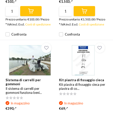
€103,-*
€1.503,-*
Prezzo unitario:
€103,00
/
Pezzo
Prezzo unitario:
€1.503,00
/
Pezzo
* IVA Incl. Escl.
Costi di spedizione
* IVA Incl. Escl.
Costi di spedizione
Confronta
Confronta
Sistema di carrelli per
Kit piastra di fissaggio cieca
gommoni
Kit piastra di fissaggio cieca per
Il sistema di carrelli per
piastra di co...
gommoni funziona beni...
In magazzino
In magazzino
€390,-*
€69,-*