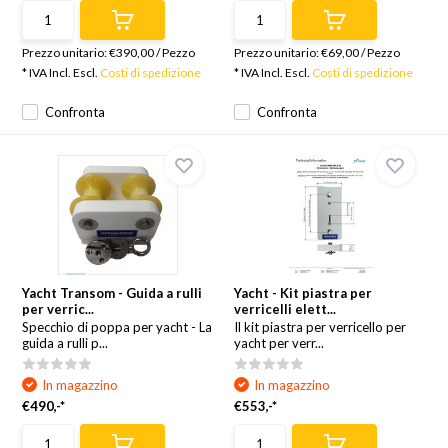
Prezzo unitario:
€390,00
/
Pezzo
Prezzo unitario:
€69,00
/
Pezzo
* IVA Incl. Escl.
Costi di spedizione
* IVA Incl. Escl.
Costi di spedizione
Confronta
Confronta
Yacht Transom - Guida a rulli
Yacht - Kit piastra per
per verric...
verricelli elett...
Specchio di poppa per yacht - La
Il kit piastra per verricello per
guida a rulli p...
yacht per verr...
In magazzino
In magazzino
€490,-*
€553,-*