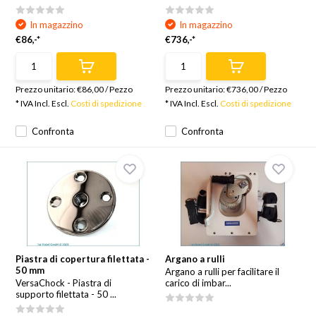
In magazzino
In magazzino
€86,-*
€736,-*
Prezzo unitario:
€86,00
/
Pezzo
Prezzo unitario:
€736,00
/
Pezzo
* IVA Incl. Escl.
Costi di spedizione
* IVA Incl. Escl.
Costi di spedizione
Confronta
Confronta
Piastra di copertura filettata -
Argano a rulli
50 mm
Argano a rulli per facilitare il
VersaChock - Piastra di
carico di imbar...
supporto filettata - 50 ...