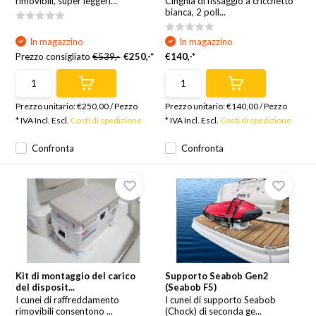
rimovibili, super leggeri...
Cinghia di fissaggio a cricchetto
bianca, 2 poll...
In magazzino
In magazzino
Prezzo consigliato
€539,-
€250,-*
€140,-*
Prezzo unitario:
€250,00
/
Pezzo
Prezzo unitario:
€140,00
/
Pezzo
* IVA Incl. Escl.
Costi di spedizione
* IVA Incl. Escl.
Costi di spedizione
Confronta
Confronta
Kit di montaggio del carico
Supporto Seabob Gen2
del disposit...
(Seabob F5)
I cunei di raffreddamento
I cunei di supporto Seabob
rimovibili consentono ...
(Chock) di seconda ge...