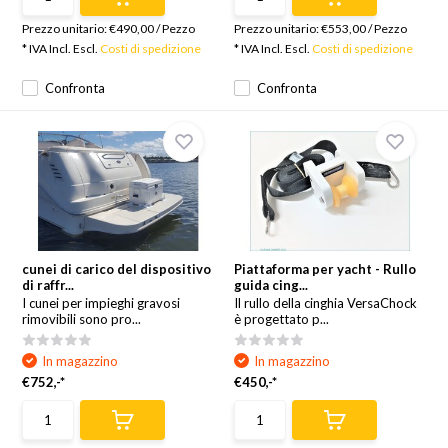
Prezzo unitario:
€490,00
/
Pezzo
Prezzo unitario:
€553,00
/
Pezzo
* IVA Incl. Escl.
Costi di spedizione
* IVA Incl. Escl.
Costi di spedizione
Confronta
Confronta
cunei di carico del dispositivo
Piattaforma per yacht - Rullo
di raffr...
guida cing...
I cunei per impieghi gravosi
Il rullo della cinghia VersaChock
rimovibili sono pro...
è progettato p...
In magazzino
In magazzino
€752,-*
€450,-*