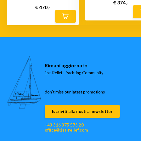
€ 374,-
€ 470,-
Rimani aggiornato
1st-Relief - Yachting Community
don’t miss our latest promotions
Iscriviti alla nostra newsletter
+43 316 375 573 20
office@1st-relief.com