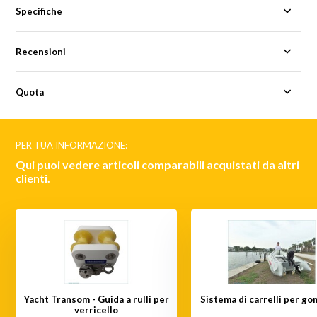
Specifiche
Recensioni
Quota
PER TUA INFORMAZIONE:
Qui puoi vedere articoli comparabili acquistati da altri
clienti.
Yacht Transom - Guida a rulli per
Sistema di carrelli per g
verricello