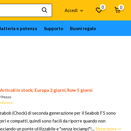
0
0
Accedi
Batteria e potenza
Supporto
Buoni regalo
Articoli in stock; Europa 2 giorni, Row 5 giorni
/
Pezzo
pedizione
Seabob (Chock) di seconda generazione per il Seabob F5 sono
geri e compatti, quindi sono facili da riporre quando non
asciando un ponte utilizzabile e "senza inciampi"!...
Show more