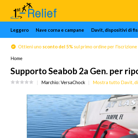
Leggero
Nave corna e campane
Davit, dispositivi di f
Ottieni uno
sconto del 5%
sul primo ordine per l'iscrizione
Home
Supporto Seabob 2a Gen. per rip
Marchio:
VersaChock
Mostra tutto Davit, dis