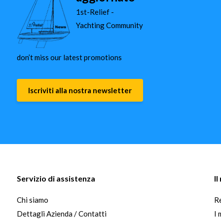
1st-Relief -
Yachting Community
don’t miss our latest promotions
Iscriviti alla nostra newsletter
Servizio di assistenza
I
Chi siamo
Re
Dettagli Azienda / Contatti
I 