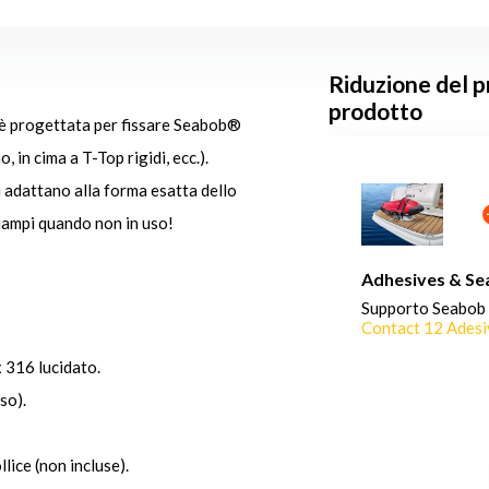
Riduzione del p
prodotto
 è progettata per fissare Seabob®
in cima a T-Top rigidi, ecc.).
 adattano alla forma esatta dello
ciampi quando non in uso!
Adhesives & Se
Supporto Seabob 
Contact 12 Adesiv
x 316 lucidato.
so).
llice (non incluse).