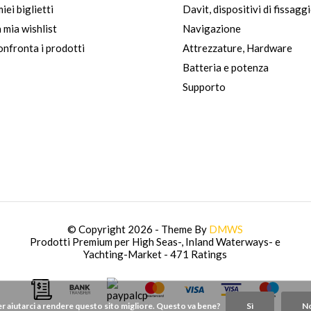
miei biglietti
Davit, dispositivi di fissagg
 mia wishlist
Navigazione
nfronta i prodotti
Attrezzature, Hardware
Batteria e potenza
Supporto
© Copyright 2026 - Theme By
DMWS
Prodotti Premium per High Seas-, Inland Waterways- e
Yachting-Market
- 471 Ratings
aiutarci a rendere questo sito migliore. Questo va bene?
Sì
N