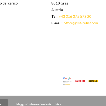
io del carico
8010 Graz
Austria
Tel:
+43 316 375 573 20
E-mail:
office@1st-relief.com
o
Maggiori informazioni sui cookie »