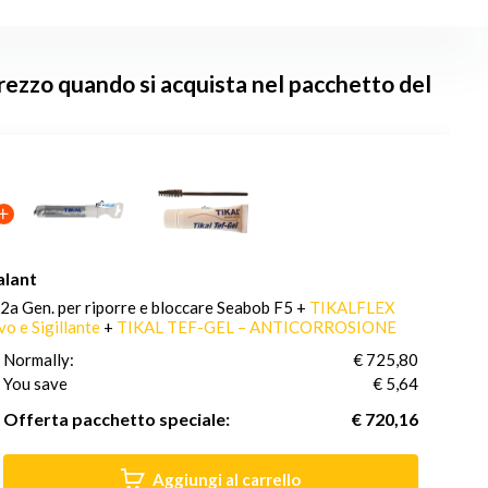
rezzo quando si acquista nel pacchetto del
alant
2a Gen. per riporre e bloccare Seabob F5 +
TIKALFLEX
o e Sigillante
+
TIKAL TEF-GEL – ANTICORROSIONE
Normally:
€ 725,80
You save
(1% Sconto)
€ 5,64
Offerta pacchetto speciale:
€ 720,16
Aggiungi al carrello