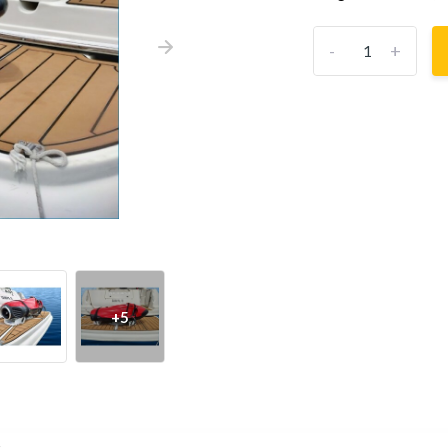
-
+
+5
s