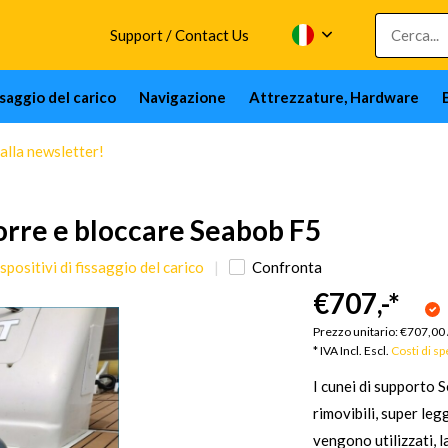
Support / Contact Us
issaggio del carico
Navigazione
Attrezzature, Hardware
 alla newsletter!
orre e bloccare Seabob F5
positivi di fissaggio del carico
Confronta
€707,-
*
Prezzo unitario:
€707,00
* IVA Incl. Escl.
Costi di s
I cunei di supporto 
rimovibili, super leg
vengono utilizzati, l