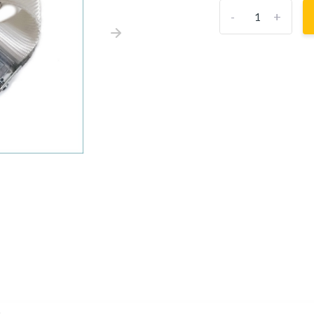
-
+
s