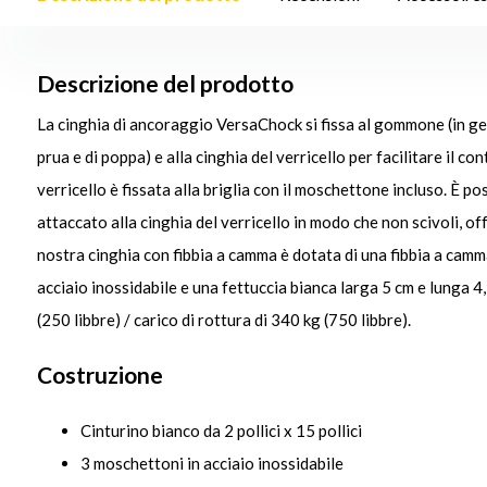
Descrizione del prodotto
La cinghia di ancoraggio VersaChock si fissa al gommone (in gene
prua e di poppa) e alla cinghia del verricello per facilitare il con
verricello è fissata alla briglia con il moschettone incluso. È p
attaccato alla cinghia del verricello in modo che non scivoli, o
nostra cinghia con fibbia a camma è dotata di una fibbia a camma
acciaio inossidabile e una fettuccia bianca larga 5 cm e lunga 4,
(250 libbre) / carico di rottura di 340 kg (750 libbre).
Costruzione
Cinturino bianco da 2 pollici x 15 pollici
3 moschettoni in acciaio inossidabile