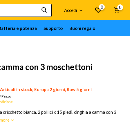
0
0
Accedi
Batteria e potenza
Supporto
Buoni regalo
a a camma con 3 moschettoni
Articoli in stock; Europa 2 giorni, Row 5 giorni
/
Pezzo
pedizione
a cricchetto bianca, 2 pollici x 15 piedi, cinghia a camma con 3
 more