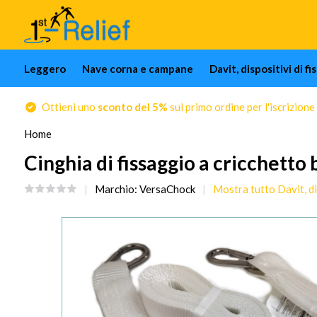
Leggero
Nave corna e campane
Davit, dispositivi di f
Ottieni uno
sconto del 5%
sul primo ordine per l'iscrizione
Home
Cinghia di fissaggio a cricchetto 
Marchio:
VersaChock
Mostra tutto Davit, dis