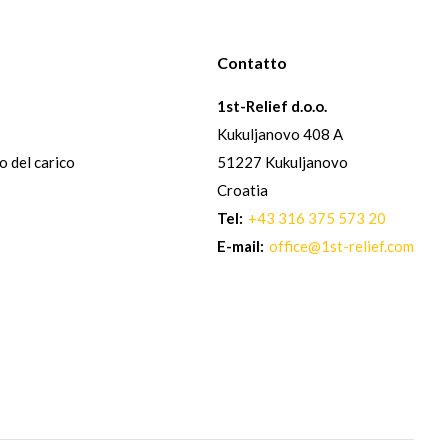
Contatto
1st-Relief d.o.o.
Kukuljanovo 408 A
io del carico
51227 Kukuljanovo
Croatia
Tel:
+43 316 375 573 20
E-mail:
office@1st-relief.com