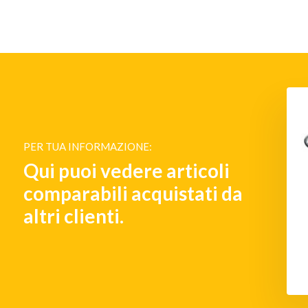
PER TUA INFORMAZIONE:
Qui puoi vedere articoli
comparabili acquistati da
altri clienti.