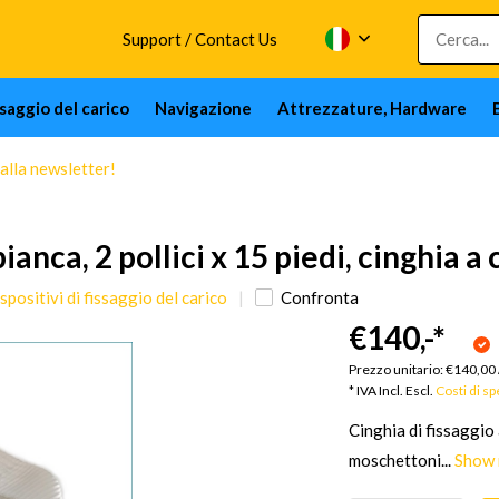
Support / Contact Us
issaggio del carico
Navigazione
Attrezzature, Hardware
 alla newsletter!
bianca, 2 pollici x 15 piedi, cinghi
positivi di fissaggio del carico
Confronta
€140,-
*
Prezzo unitario:
€140,00
* IVA Incl. Escl.
Costi di s
Cinghia di fissaggio 
moschettoni...
Show