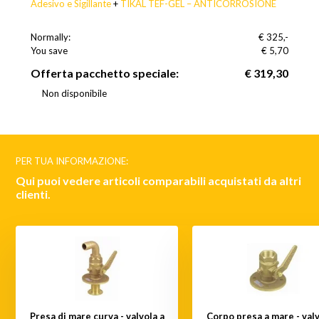
Adesivo e Sigillante
+
TIKAL TEF-GEL – ANTICORROSIONE
Normally:
€ 325,-
You save
(2% Sconto)
€ 5,70
Offerta pacchetto speciale:
€ 319,30
Non disponibile
PER TUA INFORMAZIONE:
Qui puoi vedere articoli comparabili acquistati da altri
clienti.
Presa di mare curva - valvola a
Corpo presa a mare - valv