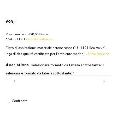
€98,-
*
Merci su ordinazione; 12 settimane
Prezzo unitario:
€98,00
/
Pezzo
* IVA Incl. Escl.
Costi di spedizione
Filtro di aspirazione, materiale ottone rosso ("UL 1121 Sea-Valve",
lega di alta qualità certificata per l'ambiente marino)...
Show more
4 variations
selezionare formato da tabella sottostante: 1
selezionare formato da tabella sottostante:
*
Confronta