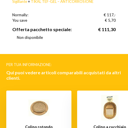
Sigillante
+
TIKAL TEF-GEL – ANTICORROSIONE
Normally:
€ 117,-
You save
(5% Sconto)
€ 5,70
Offerta pacchetto speciale:
€ 111,30
Non disponibile
PER TUA INFORMAZIONE:
Qui puoi vedere articoli comparabili acquistati da altri
clienti.
Colino rotondo
Colino a cucchiaio