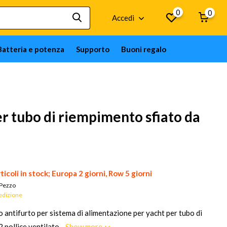
0
0
Accedi
Batteria e potenza
Supporto
Buoni regalo
er tubo di riempimento sfiato da
ticoli in stock; Europa 2 giorni, Row 5 giorni
Pezzo
pedizione
o antifurto per sistema di alimentazione per yacht per tubo di
 pollice ventilato...
Show more