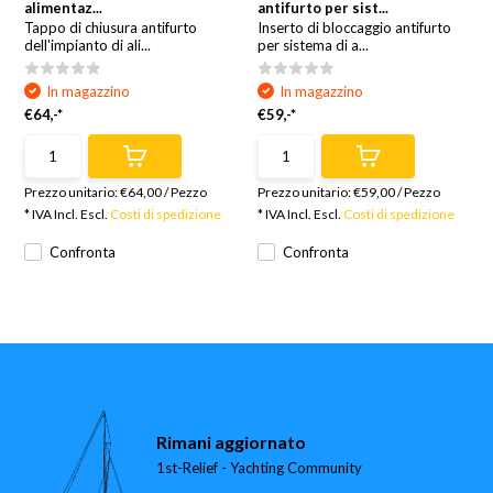
alimentaz...
antifurto per sist...
Tappo di chiusura antifurto
Inserto di bloccaggio antifurto
dell'impianto di ali...
per sistema di a...
In magazzino
In magazzino
€64,-*
€59,-*
Prezzo unitario:
€64,00
/
Pezzo
Prezzo unitario:
€59,00
/
Pezzo
* IVA Incl. Escl.
Costi di spedizione
* IVA Incl. Escl.
Costi di spedizione
Confronta
Confronta
Rimani aggiornato
1st-Relief - Yachting Community