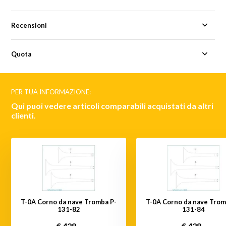
Recensioni
Quota
PER TUA INFORMAZIONE:
Qui puoi vedere articoli comparabili acquistati da altri
clienti.
T-0A Corno da nave Tromba P-
T-0A Corno da nave Trom
131-82
131-84
€ 428,-
€ 428,-