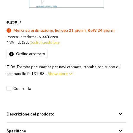
€428,-
*
Merci su ordinazione; Europa 21 giorni, RoW 24 giorni
Prezzo unitario:
€428,00
/
Pezzo
* IVA Incl. Escl.
Costi di spedizione
Ordine arretrato
T-0A Tromba pneumatica per navi cromata, tromba con suono di
campanello P-131-83...
Show more
Confronta
Descrizione del prodotto
Specifiche