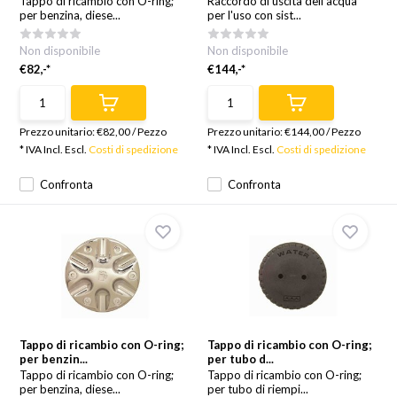
Tappo di ricambio con O-ring;
Raccordo di uscita dell'acqua
per benzina, diese...
per l'uso con sist...
Non disponibile
Non disponibile
€82,-*
€144,-*
Prezzo unitario:
€82,00
/
Pezzo
Prezzo unitario:
€144,00
/
Pezzo
* IVA Incl. Escl.
Costi di spedizione
* IVA Incl. Escl.
Costi di spedizione
Confronta
Confronta
Tappo di ricambio con O-ring;
Tappo di ricambio con O-ring;
per benzin...
per tubo d...
Tappo di ricambio con O-ring;
Tappo di ricambio con O-ring;
per benzina, diese...
per tubo di riempi...