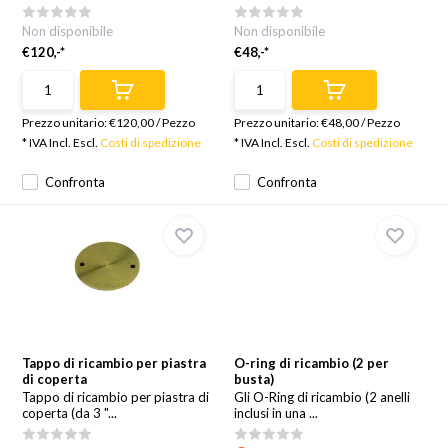
Non disponibile
Non disponibile
€120,-*
€48,-*
Prezzo unitario:
€120,00
/
Pezzo
Prezzo unitario:
€48,00
/
Pezzo
* IVA Incl. Escl.
Costi di spedizione
* IVA Incl. Escl.
Costi di spedizione
Confronta
Confronta
Tappo di ricambio per piastra
O-ring di ricambio (2 per
di coperta
busta)
Tappo di ricambio per piastra di
Gli O-Ring di ricambio (2 anelli
coperta (da 3 "...
inclusi in una ...