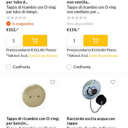
per tubo d...
non ventila...
Tappo di ricambio con O-ring;
Tappo di ricambio con O-ring
per tubo di riempi...
non ventilato; per ...
In magazzino
Non disponibile
€152,-*
€114,-*
Prezzo unitario:
€152,00
/
Pezzo
Prezzo unitario:
€114,00
/
Pezzo
* IVA Incl. Escl.
Costi di spedizione
* IVA Incl. Escl.
Costi di spedizione
Confronta
Confronta
Tappo di ricambio con O-ring;
Raccordo uscita acqua con
per benzin...
tappo