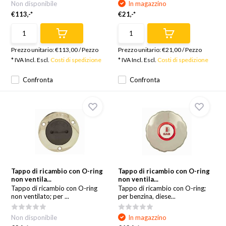
Non disponibile
In magazzino
€113,-*
€21,-*
Prezzo unitario:
€113,00
/
Pezzo
Prezzo unitario:
€21,00
/
Pezzo
* IVA Incl. Escl.
Costi di spedizione
* IVA Incl. Escl.
Costi di spedizione
Confronta
Confronta
Tappo di ricambio con O-ring
Tappo di ricambio con O-ring
non ventila...
non ventila...
Tappo di ricambio con O-ring
Tappo di ricambio con O-ring;
non ventilato; per ...
per benzina, diese...
Non disponibile
In magazzino