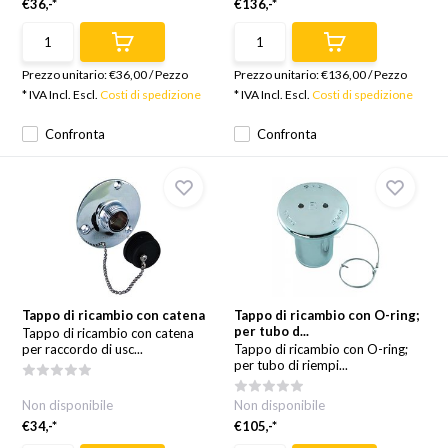
€36,-*
€136,-*
Prezzo unitario:
€36,00
/
Pezzo
Prezzo unitario:
€136,00
/
Pezzo
* IVA Incl. Escl.
Costi di spedizione
* IVA Incl. Escl.
Costi di spedizione
Confronta
Confronta
Tappo di ricambio con catena
Tappo di ricambio con O-ring;
per tubo d...
Tappo di ricambio con catena
per raccordo di usc...
Tappo di ricambio con O-ring;
per tubo di riempi...
Non disponibile
Non disponibile
€34,-*
€105,-*