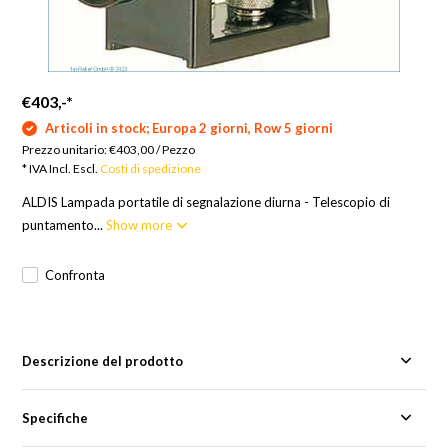
€403,-
*
Articoli in stock; Europa 2 giorni, Row 5 giorni
Prezzo unitario:
€403,00
/
Pezzo
* IVA Incl. Escl.
Costi di spedizione
ALDIS Lampada portatile di segnalazione diurna - Telescopio di
puntamento...
Show more
Confronta
Descrizione del prodotto
Specifiche