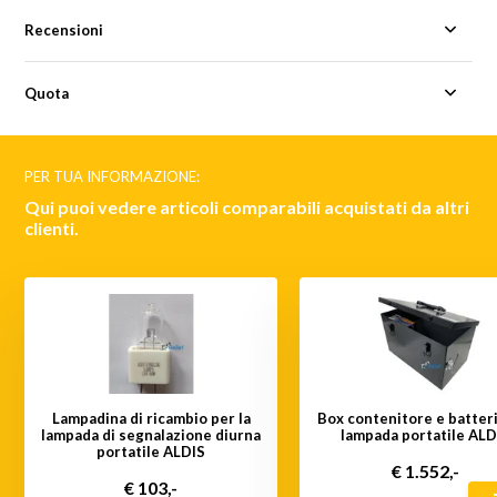
Recensioni
Quota
PER TUA INFORMAZIONE:
Qui puoi vedere articoli comparabili acquistati da altri
clienti.
Lampadina di ricambio per la
Box contenitore e batter
lampada di segnalazione diurna
lampada portatile ALD
portatile ALDIS
€ 1.552,-
€ 103,-