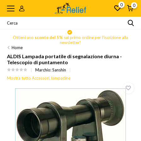
0
0
Ottieni uno
sconto del 5%
sul primo ordine per l'iscrizione alla
newsletter!
Home
ALDIS Lampada portatile di segnalazione diurna -
Telescopio di puntamento
Marchio:
Sanshin
Mostra tutto Accessori, lampadine