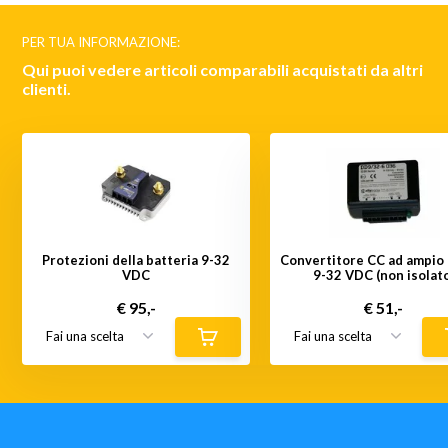
PER TUA INFORMAZIONE:
Qui puoi vedere articoli comparabili acquistati da altri
clienti.
Protezioni della batteria 9-32
Convertitore CC ad ampio 
VDC
9-32 VDC (non isolat
€ 95,-
€ 51,-