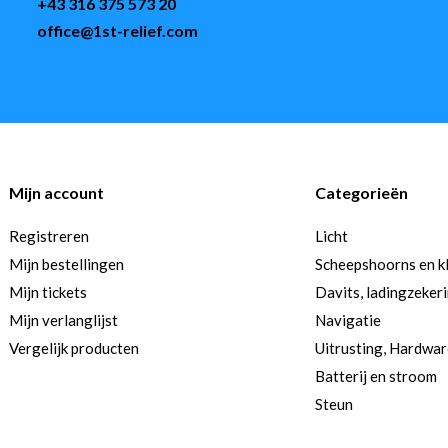
+43 316 375 573 20
office@1st-relief.com
Mijn account
Categorieën
Registreren
Licht
Mijn bestellingen
Scheepshoorns en k
Mijn tickets
Davits, ladingzeker
Mijn verlanglijst
Navigatie
Vergelijk producten
Uitrusting, Hardwa
Batterij en stroom
Steun