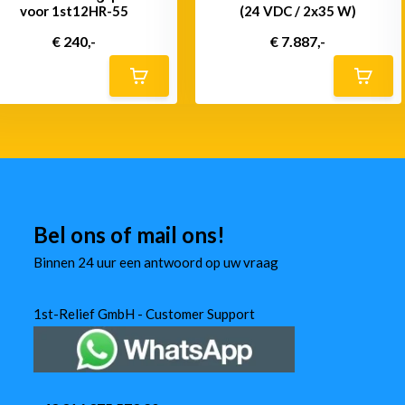
voor 1st12HR-55
(24 VDC / 2x35 W)
€ 240,-
€ 7.887,-
Bel ons of mail ons!
Binnen 24 uur een antwoord op uw vraag
1st-Relief GmbH - Customer Support