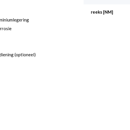
reeks [NM]
uminiumlegering
rrosie
diening (optioneel)