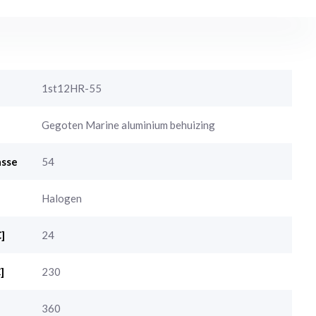
1st12HR-55
Gegoten Marine aluminium behuizing
asse
54
Halogen
]
24
]
230
360