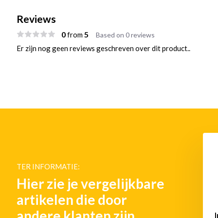
Reviews
0
5
from
Based on 0 reviews
Er zijn nog geen reviews geschreven over dit product..
TER INFORMATIE:
Hier zie je vergelijkbare
artikelen die door
andere klanten zijn
HaloSealed zoeklicht
8 "HaloSealed-zoeklicht