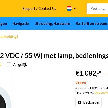
Support / Contact Us
ngen
Navigatie
Uitrusting, Hardware
Batterij en stroom
aanmelding!
12 VDC / 55 W) met lamp, bediening
t
Vergelijk
€1.082,-
*
dagen
Stukprijs:
€1.082,00
/
Stu
* Incl. btw Excl.
Verzendk
Backorder