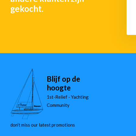
Pilot House
gekocht.
€ 5.512,-
€ 2.246,-
Blijf op de
hoogte
1st-Relief - Yachting
Community
don’t miss our latest promotions