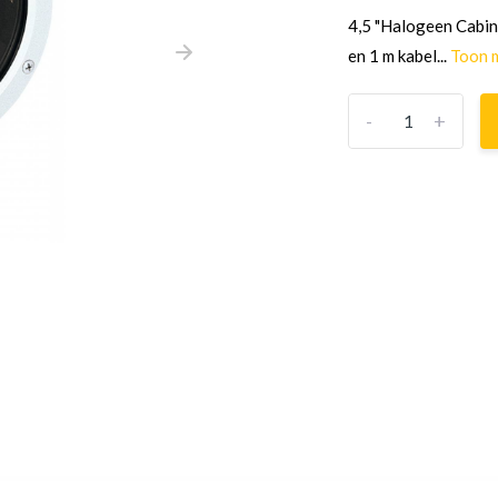
4,5 "Halogeen Cabin
en 1 m kabel...
Toon 
-
+