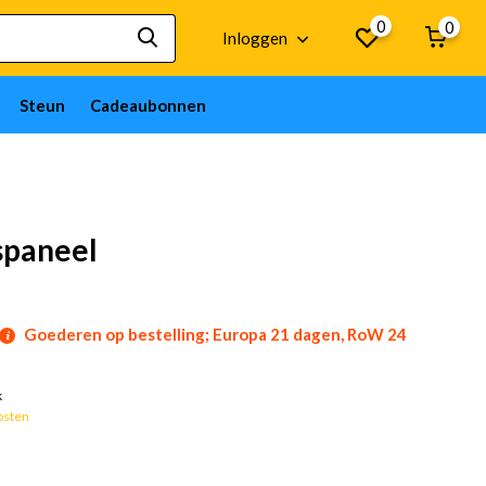
0
0
Inloggen
Steun
Cadeaubonnen
spaneel
Goederen op bestelling; Europa 21 dagen, RoW 24
k
osten