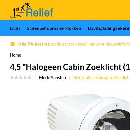
Licht
Scheepshoorns en klokken
Davits, ladingzekeri
Krijg
5% korting
op de eerste bestelling voor nieuwsbrief
Home
4,5 "Halogeen Cabin Zoeklicht (
Merk:
Sanshin
Bekijk alles Halogen Zoeklich