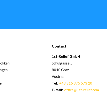
Contact
1st-Relief GmbH
lokken
Schulgasse 5
ingen
8010 Graz
Austria
re
Tel:
+43 316 375 573 20
E-mail:
office@1st-relief.com