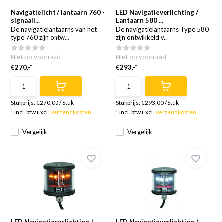
Navigatielicht / lantaarn 760 -
LED Navigatieverlichting /
signaall...
Lantaarn 580 ...
De navigatielantaarns van het
De navigatielantaarns Type 580
type 760 zijn ontw...
zijn ontwikkeld v...
Niet op voorraad
Niet op voorraad
€270,-*
€293,-*
Stukprijs:
€270,00
/
Stuk
Stukprijs:
€293,00
/
Stuk
* Incl. btw Excl.
Verzendkosten
* Incl. btw Excl.
Verzendkosten
Vergelijk
Vergelijk
LED Navigatieverlichting /
LED Navigatieverlichting /