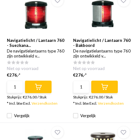
Navigatielicht / Lantaarn 760
Navigatielicht / Lantaarn 760
- Suezkana...
- Bakboord
De navigatielantaarns type 760
De navigatielantaarns type 760
zijn ontwikkeld v...
zijn ontwikkeld v...
Niet op voorraad
Niet op voorraad
€276,-*
€276,-*
Stukprijs:
€276,00
/
Stuk
Stukprijs:
€276,00
/
Stuk
* Incl. btw Excl.
Verzendkosten
* Incl. btw Excl.
Verzendkosten
Vergelijk
Vergelijk