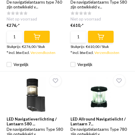
De navigatielantaarns type 760
De navigatielantaarns Type 580
zijn ontwikkeld v...
zijn ontwikkeld v...
Niet op voorraad
Niet op voorraad
€276,-*
€610,-*
Stukprijs:
€276,00
/
Stuk
Stukprijs:
€610,00
/
Stuk
* Incl. btw Excl.
Verzendkosten
* Incl. btw Excl.
Verzendkosten
Vergelijk
Vergelijk
LED Navigatieverlichting /
LED Allround Navigatielicht /
Lantaarn 580 ...
Lantaarn 7...
De navigatielantaarns Type 580
De navigatielantaarns Type 780
zijn ontwikkeld v...
zijn ontwikkeld v...