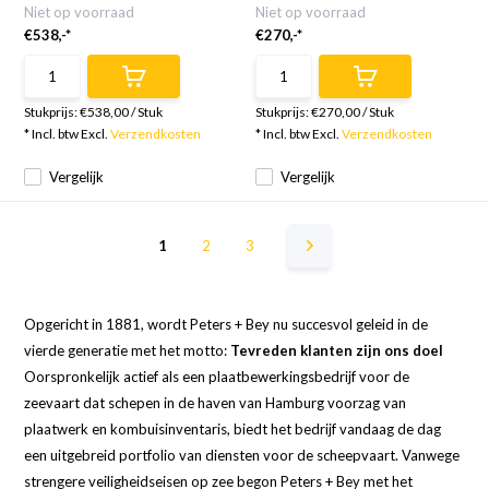
Niet op voorraad
Niet op voorraad
€538,-*
€270,-*
Stukprijs:
€538,00
/
Stuk
Stukprijs:
€270,00
/
Stuk
* Incl. btw Excl.
Verzendkosten
* Incl. btw Excl.
Verzendkosten
Vergelijk
Vergelijk
1
2
3
Opgericht in 1881, wordt Peters + Bey nu succesvol geleid in de
vierde generatie met het motto:
Tevreden klanten zijn ons doel
Oorspronkelijk actief als een plaatbewerkingsbedrijf voor de
zeevaart dat schepen in de haven van Hamburg voorzag van
plaatwerk en kombuisinventaris, biedt het bedrijf vandaag de dag
een uitgebreid portfolio van diensten voor de scheepvaart. Vanwege
strengere veiligheidseisen op zee begon Peters + Bey met het