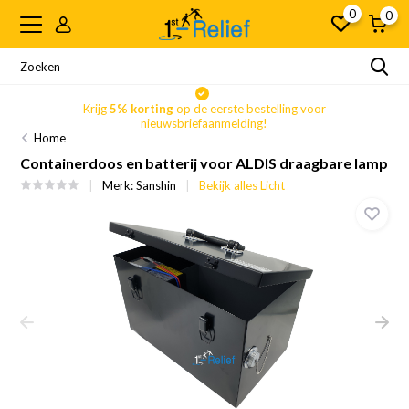
0
0
Krijg
5% korting
op de eerste bestelling voor
nieuwsbriefaanmelding!
Home
Containerdoos en batterij voor ALDIS draagbare lamp
Merk:
Sanshin
Bekijk alles Licht