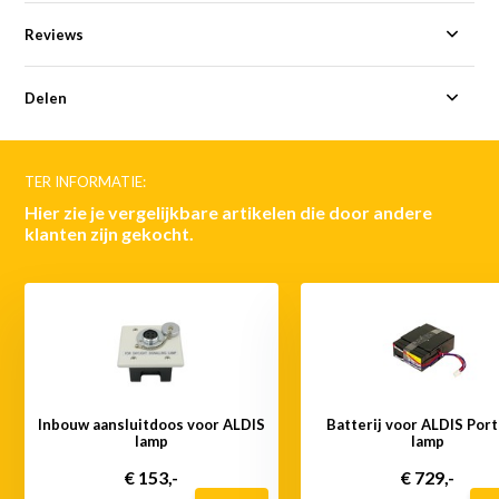
Reviews
Delen
TER INFORMATIE:
Hier zie je vergelijkbare artikelen die door andere
klanten zijn gekocht.
Inbouw aansluitdoos voor ALDIS
Batterij voor ALDIS Por
lamp
lamp
€ 153,-
€ 729,-