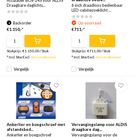
Acculader BCN-24S voor ALDIS
Draagbare daglichts...
6 inch draadloos bedienbaar
LED-cabinezoeklicht ...
Backorder
Op voorraad
€1.150,-*
€711,-*
Stukprijs:
€1.150,00
/
Stuk
Stukprijs:
€711,00
/
Stuk
* Incl. btw Excl.
Verzendkosten
* Incl. btw Excl.
Verzendkosten
Vergelijk
Vergelijk
Ankerlier en boegschroef met
Vervangingslamp voor ALDIS
afstandsbed...
draagbare dag...
Ankerlier en boegschroef
Vervangingslamp voor de