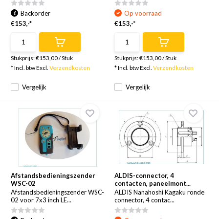
Backorder
Op voorraad
€153,-*
€153,-*
Stukprijs:
€153,00
/
Stuk
Stukprijs:
€153,00
/
Stuk
* Incl. btw Excl.
Verzendkosten
* Incl. btw Excl.
Verzendkosten
Vergelijk
Vergelijk
Afstandsbedieningszender
ALDIS-connector, 4
WSC-02
contacten, paneelmont...
Afstandsbedieningszender WSC-
ALDIS Nanahoshi Kagaku ronde
02 voor 7x3 inch LE...
connector, 4 contac...