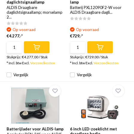
daglichtsignaallamp
lamp
ALDIS Draagbare
Batterij PXL12090F2-W voor
daglichtsignaallamp; morselamp
ALDIS Draagbare dagli...
2...
Op voorraad
Op voorraad
€4.277,-*
€729,-*
Stukprijs:
€4.277,00
/
Stuk
Stukprijs:
€729,00
/
Stuk
* Incl. btw Excl.
Verzendkosten
* Incl. btw Excl.
Verzendkosten
Vergelijk
Vergelijk
Batterijlader voor ALDIS-lamp
6 inch LED-zoeklicht met
draadloze bedie...