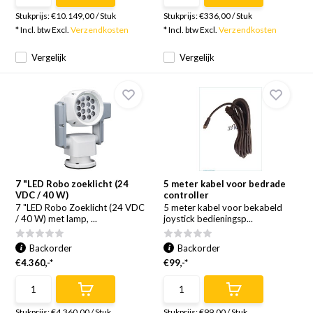
Stukprijs:
€10.149,00
/
Stuk
Stukprijs:
€336,00
/
Stuk
* Incl. btw Excl.
Verzendkosten
* Incl. btw Excl.
Verzendkosten
Vergelijk
Vergelijk
7 "LED Robo zoeklicht (24
5 meter kabel voor bedrade
VDC / 40 W)
controller
7 "LED Robo Zoeklicht (24 VDC
5 meter kabel voor bekabeld
/ 40 W) met lamp, ...
joystick bedieningsp...
Backorder
Backorder
€4.360,-*
€99,-*
Stukprijs:
€4.360,00
/
Stuk
Stukprijs:
€99,00
/
Stuk