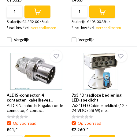
€1.552,-*
€403,-*
Stukprijs:
€1.552,00
/
Stuk
Stukprijs:
€403,00
/
Stuk
* Incl. btw Excl.
Verzendkosten
* Incl. btw Excl.
Verzendkosten
Vergelijk
Vergelijk
ALDIS-connector, 4
7x3 "Draadloze bediening
contacten, kabelbeves...
LED-zoeklicht
ALDIS Nanahoshi Kagaku ronde
7x3" LED Cabinezoeklicht (12 -
connector, 4 contac...
24 VDC / 38 W) me...
Op voorraad
Op voorraad
€41,-*
€2.260,-*