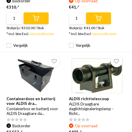
Backorder
Op voorraad
€310,-*
€41,-*
Stukprijs:
€310,00
/
Stuk
Stukprijs:
€41,00
/
Stuk
* Incl. btw Excl.
Verzendkosten
* Incl. btw Excl.
Verzendkosten
Vergelijk
Vergelijk
Containerdoos en batterij
ALDIS richttelescoop
voor ALDIS dra...
ALDIS Draagbare
Containerbox en batterij voor
daglichtsignaleringslamp -
ALDIS Draagbare da...
Richt...
Backorder
Op voorraad