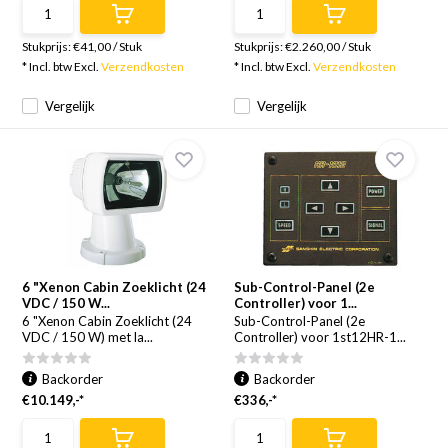
Stukprijs:
€41,00
/
Stuk
Stukprijs:
€2.260,00
/
Stuk
* Incl. btw Excl.
Verzendkosten
* Incl. btw Excl.
Verzendkosten
Vergelijk
Vergelijk
6 "Xenon Cabin Zoeklicht (24
Sub-Control-Panel (2e
VDC / 150 W...
Controller) voor 1...
6 "Xenon Cabin Zoeklicht (24
Sub-Control-Panel (2e
VDC / 150 W) met la...
Controller) voor 1st12HR-1...
Backorder
Backorder
€10.149,-*
€336,-*