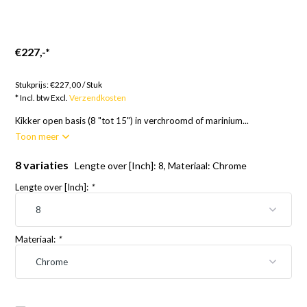
€227,-
*
Goederen op bestelling; 12 weken
Stukprijs:
€227,00
/
Stuk
* Incl. btw Excl.
Verzendkosten
Kikker open basis (8 "tot 15") in verchroomd of marinium...
Toon meer
8 variaties
Lengte over [Inch]: 8, Materiaal: Chrome
Lengte over [Inch]:
*
Materiaal:
*