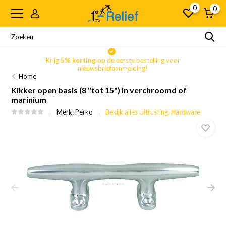
0
0
Krijg
5% korting
op de eerste bestelling voor
nieuwsbriefaanmelding!
Home
Kikker open basis (8 "tot 15") in verchroomd of
marinium
Merk:
Perko
Bekijk alles Uitrusting, Hardware