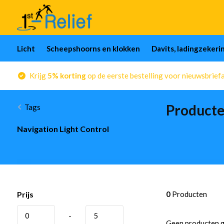
Licht
Scheepshoorns en klokken
Davits, ladingzekeri
Krijg
5% korting
op de eerste bestelling voor nieuwsbrief
Producte
Tags
Navigation Light Control
Prijs
0
Producten
-
Geen producten g