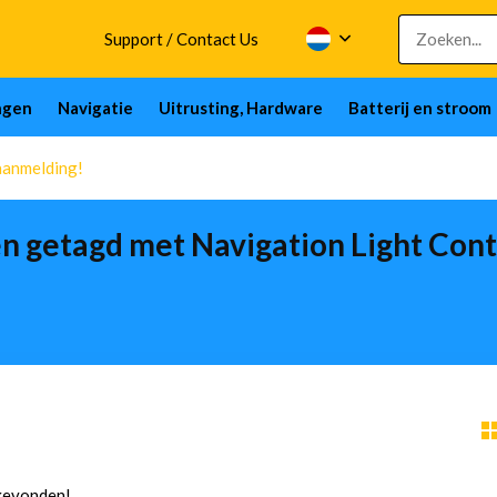
Support / Contact Us
ngen
Navigatie
Uitrusting, Hardware
Batterij en stroom
aanmelding!
n getagd met Navigation Light Cont
evonden!...