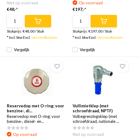
Niet op voorraad
Op voorraad
€48,-*
€197,-*
Stukprijs:
€48,00
/
Stuk
Stukprijs:
€197,00
/
Stuk
* Incl. btw Excl.
Verzendkosten
* Incl. btw Excl.
Verzendkosten
Vergelijk
Vergelijk
Reservedop met O-ring; voor
Vullimietklep (met
benzine-, di...
schroefdraad, NPTF)
Reservedop met O-ring; voor
Vulbegrenzingsklep (met
benzine-, diesel- en...
schroefdraad, nationale ...
Op voorraad
Niet op voorraad