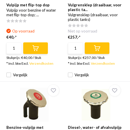
Vulpijp met flip-top dop
Vulgrensklep (draaibaar, voor
plastic ta...
Vulpijp voor benzine of water
met flip-top dop; ...
Vulgrensklep (draaibaar, voor
plastic tanks)
Op voorraad
Niet op voorraad
€40,-*
€257,-*
Stukprijs:
€40,00
/
Stuk
Stukprijs:
€257,00
/
Stuk
* Incl. btw Excl.
Verzendkosten
* Incl. btw Excl.
Verzendkosten
Vergelijk
Vergelijk
Benzine-vulpijp met
Diesel-, water- of afvalvulpijp