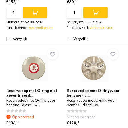
€152,-*
€80,-*
Stukprijs:
€152,00
/
Stuk
Stukprijs:
€80,00
/
Stuk
* Incl. btw Excl.
Verzendkosten
* Incl. btw Excl.
Verzendkosten
Vergelijk
Vergelijk
Reservedop met O-ring niet
Reservedop met O-ring; voor
geventileerd;...
benzine-, di...
Reservedop met O-ring; voor
Reservedop met O-ring; voor
benzine-, diesel-, w...
benzine-, diesel-, w...
Op voorraad
Niet op voorraad
€136,-*
€120,-*