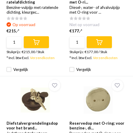
ratelafdichting
met O-ri...
Benzine-vulpijp met ratelende
Diesel-, water- of afvalvulpijp
dichting, kleurgec...
met O-ring voor ...
Op voorraad
Niet op voorraad
€215,-*
€177,-*
Stukprijs:
€215,00
/
Stuk
Stukprijs:
€177,00
/
Stuk
* Incl. btw Excl.
Verzendkosten
* Incl. btw Excl.
Verzendkosten
Vergelijk
Vergelijk
Diefstalvergrendelingsdop
Reservedop met O-ring; voor
voor het brand...
benzine-, di...