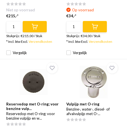
Niet op voorraad
Op voorraad
€215,-*
€34,-*
Stukprijs:
€215,00
/
Stuk
Stukprijs:
€34,00
/
Stuk
* Incl. btw Excl.
Verzendkosten
* Incl. btw Excl.
Verzendkosten
Vergelijk
Vergelijk
Reservedop met O-ring; voor
Vulpijp met O-ring
benzine vulp...
Benzine-, water-, diesel- of
Reservedop met O-ring; voor
afvalvulpijp met O-...
benzine vulpijp en w...