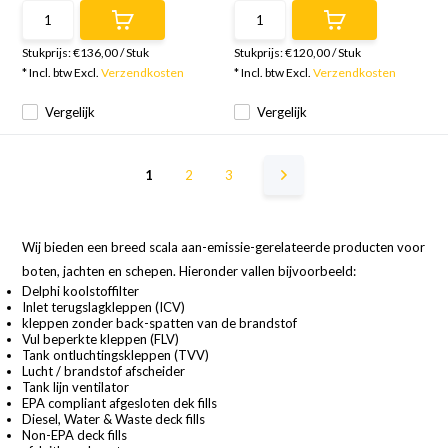
Stukprijs:
€136,00
/
Stuk
Stukprijs:
€120,00
/
Stuk
* Incl. btw Excl.
Verzendkosten
* Incl. btw Excl.
Verzendkosten
Vergelijk
Vergelijk
1
2
3
Wij bieden een breed scala aan-emissie-gerelateerde producten voor
boten, jachten en schepen. Hieronder vallen bijvoorbeeld:
Delphi koolstoffilter
Inlet terugslagkleppen (ICV)
kleppen zonder back-spatten van de brandstof
Vul beperkte kleppen (FLV)
Tank ontluchtingskleppen (TVV)
Lucht / brandstof afscheider
Tank lijn ventilator
EPA compliant afgesloten dek fills
Diesel, Water & Waste deck fills
Non-EPA deck fills