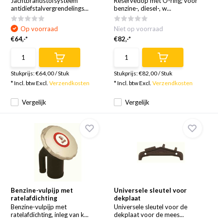
Jachtbrandstofsysteem
Reservedop met O-ring; voor
antidiefstalvergrendelings...
benzine-, diesel-, w...
Op voorraad
Niet op voorraad
€64,-*
€82,-*
Stukprijs:
€64,00
/
Stuk
Stukprijs:
€82,00
/
Stuk
* Incl. btw Excl.
Verzendkosten
* Incl. btw Excl.
Verzendkosten
Vergelijk
Vergelijk
Benzine-vulpijp met
Universele sleutel voor
ratelafdichting
dekplaat
Benzine-vulpijp met
Universele sleutel voor de
ratelafdichting, inleg van k...
dekplaat voor de mees...