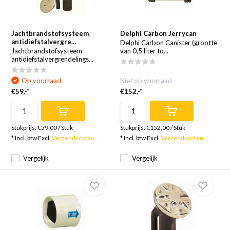
Jachtbrandstofsysteem
Delphi Carbon Jerrycan
antidiefstalvergre...
Delphi Carbon Canister (grootte
Jachtbrandstofsysteem
van 0,5 liter to...
antidiefstalvergrendelings...
Op voorraad
Niet op voorraad
€59,-*
€152,-*
Stukprijs:
€59,00
/
Stuk
Stukprijs:
€152,00
/
Stuk
* Incl. btw Excl.
Verzendkosten
* Incl. btw Excl.
Verzendkosten
Vergelijk
Vergelijk