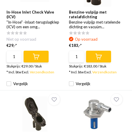
In-Hose Inlet Check Valve
Benzine-vulpijp met
(ICV)
ratelafdichting
"In-Hose" -inlaat-terugslagklep
Benzine-vulpijp met ratelende
(ICV) om een omg...
dichting en vacuüm...
Niet op voorraad
Op voorraad
€29,-*
€183,-*
Stukprijs:
€29,00
/
Stuk
Stukprijs:
€183,00
/
Stuk
* Incl. btw Excl.
Verzendkosten
* Incl. btw Excl.
Verzendkosten
Vergelijk
Vergelijk