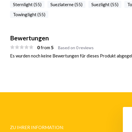
Sternlight (55)
Suezlaterne (55)
Suezlight (55)
To
Towinglight (55)
Bewertungen
0
5
from
Based on 0 reviews
Es wurden noch keine Bewertungen für dieses Produkt abgegeb
vigationslicht /
LED Navigationslicht /
80 - Tri Color Licht
Laterne 580 - Kombilicht rot-
ZU IHRER INFORMATION:
ot-weiß-grün
weiß-grün