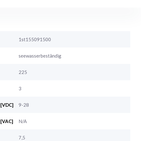
1st155091500
seewasserbeständig
225
3
 [VDC]
9-28
 [VAC]
N/A
7,5