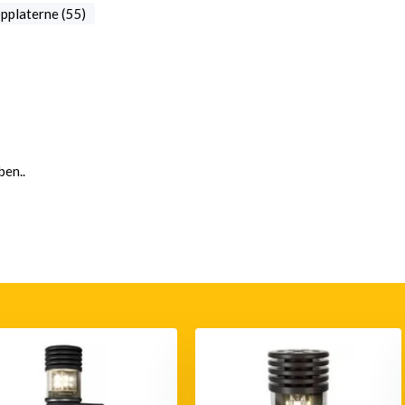
pplaterne (55)
en..