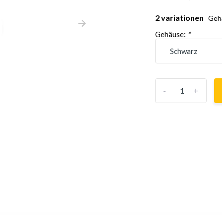
2 variationen
Geh
Gehäuse:
*
-
+