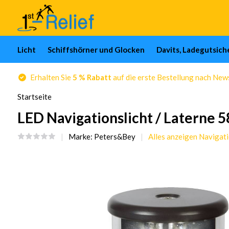
Licht
Schiffshörner und Glocken
Davits, Ladegutsic
Erhalten Sie
5 % Rabatt
auf die erste Bestellung nach Ne
Startseite
LED Navigationslicht / Laterne 5
Marke:
Peters&Bey
Alles anzeigen Navigat