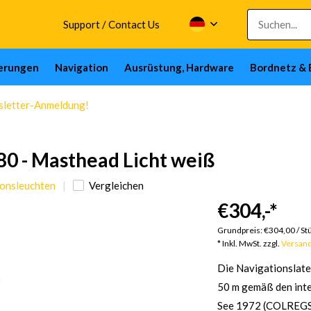
Support / Contact Us
herungen
Navigation
Ausrüstung, Hardware
Bordnetz & 
wsletter-Anmeldung!
80 - Masthead Licht weiß
ionsleuchten
Vergleichen
€304,-
*
Grundpreis:
€304,00
/
St
* Inkl. MwSt. zzgl.
Versan
Die Navigationslater
50 m gemäß den inte
See 1972 (COLREGS