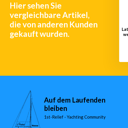
Hier sehen Sie
€ 338,-
€ 446,-
vergleichbare Artikel,
die von anderen Kunden
La
gekauft wurden.
we
Auf dem Laufenden
bleiben
1st-Relief - Yachting Community