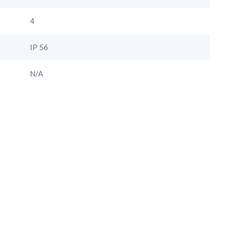
4
IP 56
N/A