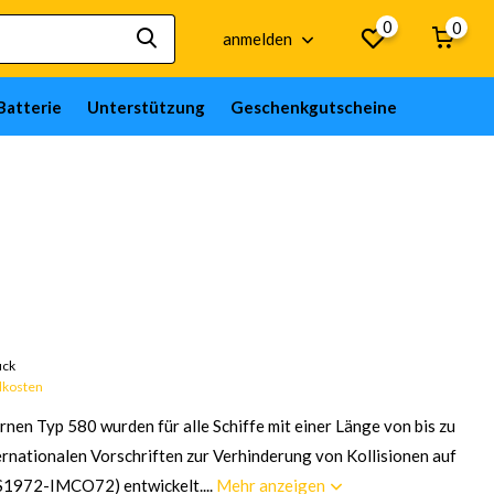
0
0
anmelden
Batterie
Unterstützung
Geschenkgutscheine
Artikel auf Bestellung; Europa 21 Tage, RoW 24 Tage
ück
dkosten
nen Typ 580 wurden für alle Schiffe mit einer Länge von bis zu
rnationalen Vorschriften zur Verhinderung von Kollisionen auf
1972-IMCO72) entwickelt....
Mehr anzeigen