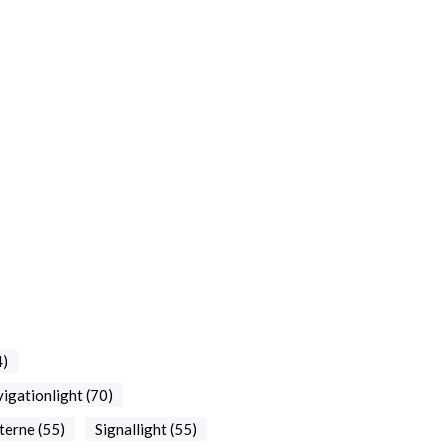
4)
igationlight (70)
terne (55)
Signallight (55)