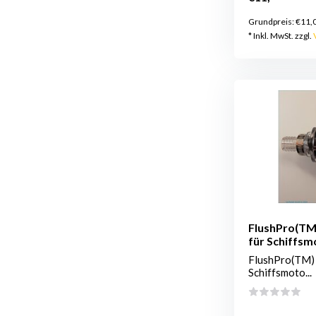
Grundpreis:
€11,
* Inkl. MwSt. zzgl.
FlushPro(TM)
für Schiffsm
FlushPro(TM) 
Schiffsmoto...