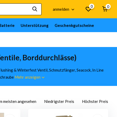
0
0
anmelden
Batterie
Unterstützung
Geschenkgutscheine
entile, Borddurchlässe)
ushing & Winterfest Ventil, Schmutzfänger, Seacock, In Line
sschraube
Mehr anzeigen
m meisten angesehen
Niedrigster Preis
Höchster Preis