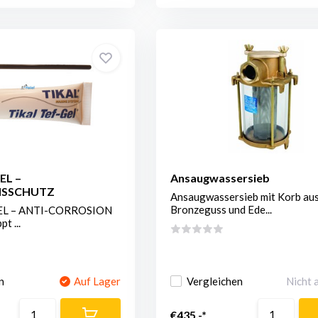
EL –
Ansaugwassersieb
NSSCHUTZ
Ansaugwassersieb mit Korb au
Bronzeguss und Ede...
EL – ANTI-CORROSION
t ...
n
Auf Lager
Vergleichen
Nicht 
€435,-*