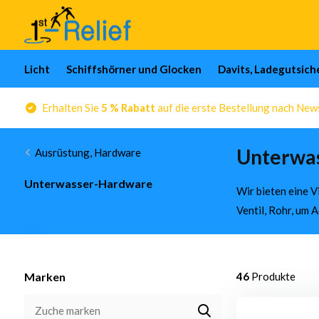
Licht
Schiffshörner und Glocken
Davits, Ladegutsic
Erhalten Sie
5 % Rabatt
auf die erste Bestellung nach Ne
Unterwas
Ausrüstung, Hardware
Unterwasser-Hardware
Wir bieten eine V
Ventil, Rohr, um 
Marken
46
Produkte