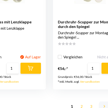
ss mit Lenzklappe
Durchruhr-Scupper zur Mo
durch den Spiegel
 mit Lenzklappe
Durchruhr-Scupper zur Montag
den Spiegel ...
n
Auf Lager
Vergleichen
Nicht 
€56,-*
00
/
Stück
Grundpreis:
€56,00
/
Stück
Versandkosten
* Inkl. MwSt. zzgl.
Versandkosten
1
2
3