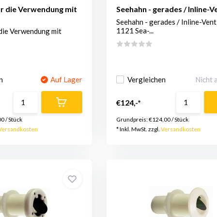
r die Verwendung mit
Seehahn - gerades / Inline-Ve
Seehahn - gerades / Inline-Venti
1121 Sea-...
 die Verwendung mit
n
Auf Lager
Vergleichen
Nicht 
€124,-*
00
/
Stück
Grundpreis:
€124,00
/
Stück
Versandkosten
* Inkl. MwSt. zzgl.
Versandkosten