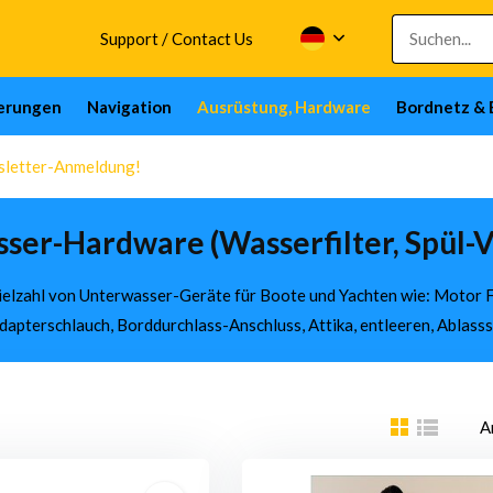
Support / Contact Us
herungen
Navigation
Ausrüstung, Hardware
Bordnetz & 
wsletter-Anmeldung!
ser-Hardware (Wasserfilter, Spül-V
ielzahl von Unterwasser-Geräte für Boote und Yachten wie: Motor Fl
Adapterschlauch, Borddurchlass-Anschluss, Attika, entleeren, Ablas
A