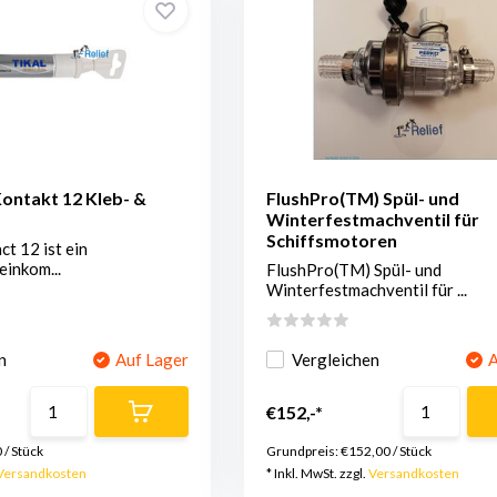
ontakt 12 Kleb- &
FlushPro(TM) Spül- und
Winterfestmachventil für
Schiffsmotoren
ct 12 ist ein
einkom...
FlushPro(TM) Spül- und
Winterfestmachventil für ...
n
Auf Lager
Vergleichen
A
€152,-*
0
/
Stück
Grundpreis:
€152,00
/
Stück
Versandkosten
* Inkl. MwSt. zzgl.
Versandkosten