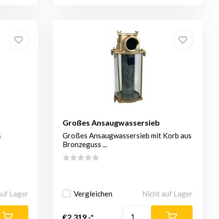
Großes Ansaugwassersieb
s
Großes Ansaugwassersieb mit Korb aus
Bronzeguss ...
auf Lager
Vergleichen
Nicht auf Lager
€2.319,-*