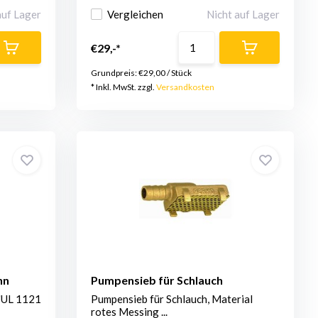
auf Lager
Vergleichen
Nicht auf Lager
€29,-*
Grundpreis:
€29,00
/
Stück
* Inkl. MwSt. zzgl.
Versandkosten
hn
Pumpensieb für Schlauch
"UL 1121
Pumpensieb für Schlauch, Material
rotes Messing ...