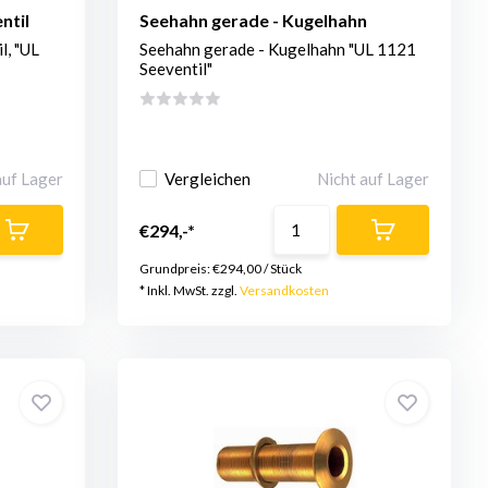
ntil
Seehahn gerade - Kugelhahn
l, "UL
Seehahn gerade - Kugelhahn "UL 1121
Seeventil"
auf Lager
Vergleichen
Nicht auf Lager
€294,-*
Grundpreis:
€294,00
/
Stück
* Inkl. MwSt. zzgl.
Versandkosten