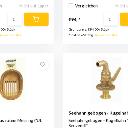
n
Nicht auf Lager
Vergleichen
Nicht 
€94,-*
,00
/
Stück
Grundpreis:
€94,00
/
Stück
Versandkosten
* Inkl. MwSt. zzgl.
Versandkosten
Seehahn gebogen - Kugelha
aus rotem Messing ("UL
Seehahn gebogen - Kugelhahn 
.
Seeventil"