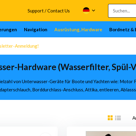
Support / Contact Us
herungen
Navigation
Ausrüstung, Hardware
Bordnetz & 
wsletter-Anmeldung!
ser-Hardware (Wasserfilter, Spül-V
ielzahl von Unterwasser-Geräte für Boote und Yachten wie: Motor Fl
Adapterschlauch, Borddurchlass-Anschluss, Attika, entleeren, Ablas
A