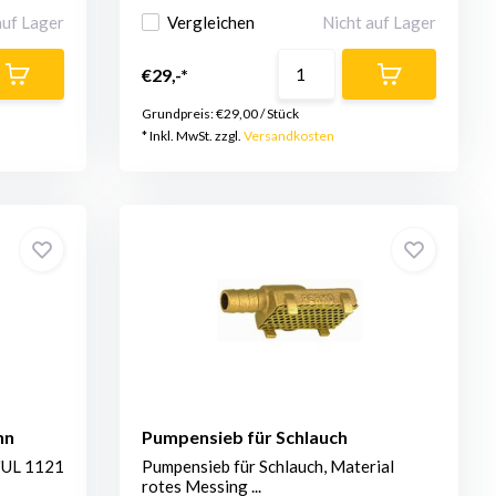
auf Lager
Vergleichen
Nicht auf Lager
€29,-*
Grundpreis:
€29,00
/
Stück
* Inkl. MwSt. zzgl.
Versandkosten
hn
Pumpensieb für Schlauch
"UL 1121
Pumpensieb für Schlauch, Material
rotes Messing ...