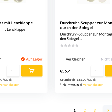
ss mit Lenzklappe
Durchruhr-Scupper zur Mo
durch den Spiegel
 mit Lenzklappe
Durchruhr-Scupper zur Montag
den Spiegel ...
n
Auf Lager
Vergleichen
Nicht 
€56,-*
00
/
Stück
Grundpreis:
€56,00
/
Stück
Versandkosten
* Inkl. MwSt. zzgl.
Versandkosten
1
2
3