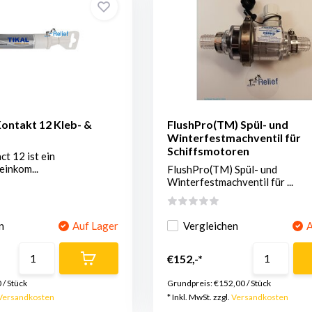
ontakt 12 Kleb- &
FlushPro(TM) Spül- und
Winterfestmachventil für
Schiffsmotoren
ct 12 ist ein
einkom...
FlushPro(TM) Spül- und
Winterfestmachventil für ...
n
Auf Lager
Vergleichen
A
€152,-*
0
/
Stück
Grundpreis:
€152,00
/
Stück
Versandkosten
* Inkl. MwSt. zzgl.
Versandkosten