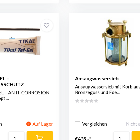
EL –
Ansaugwassersieb
NSSCHUTZ
Ansaugwassersieb mit Korb au
Bronzeguss und Ede...
EL – ANTI-CORROSION
t ...
n
Auf Lager
Vergleichen
Nicht 
€435,-*