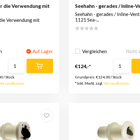
r die Verwendung mit
Seehahn - gerades / Inline-Ve
Seehahn - gerades / Inline-Venti
1121 Sea-...
 die Verwendung mit
n
Auf Lager
Vergleichen
Nicht 
€124,-*
00
/
Stück
Grundpreis:
€124,00
/
Stück
Versandkosten
* Inkl. MwSt. zzgl.
Versandkosten