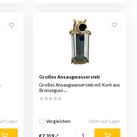
Großes Ansaugwassersieb
s
Großes Ansaugwassersieb mit Korb aus
Bronzeguss ...
auf Lager
Vergleichen
Nicht auf Lager
€2.319,-*