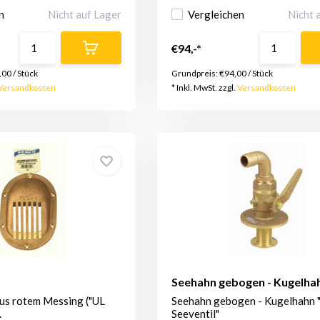
n
Nicht auf Lager
Vergleichen
Nicht 
€94,-*
,00
/
Stück
Grundpreis:
€94,00
/
Stück
Versandkosten
* Inkl. MwSt. zzgl.
Versandkosten
Seehahn gebogen - Kugelha
aus rotem Messing ("UL
Seehahn gebogen - Kugelhahn 
.
Seeventil"