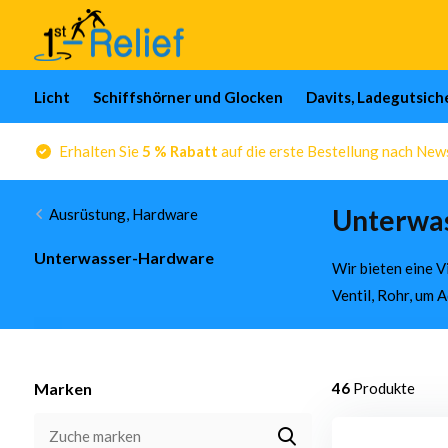
Licht
Schiffshörner und Glocken
Davits, Ladegutsic
Erhalten Sie
5 % Rabatt
auf die erste Bestellung nach Ne
Unterwas
Ausrüstung, Hardware
Unterwasser-Hardware
Wir bieten eine V
Ventil, Rohr, um 
Marken
46
Produkte