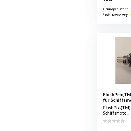
Grundpreis:
€11,
* Inkl. MwSt. zzgl.
FlushPro(TM)
für Schiffsm
FlushPro(TM) 
Schiffsmoto...