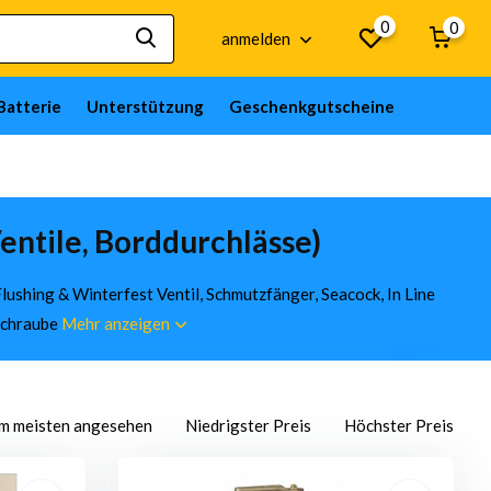
0
0
anmelden
Batterie
Unterstützung
Geschenkgutscheine
entile, Borddurchlässe)
ushing & Winterfest Ventil, Schmutzfänger, Seacock, In Line
sschraube
Mehr anzeigen
m meisten angesehen
Niedrigster Preis
Höchster Preis