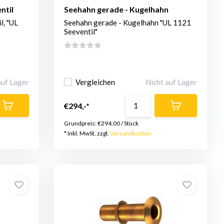
ntil
Seehahn gerade - Kugelhahn
l, "UL
Seehahn gerade - Kugelhahn "UL 1121
Seeventil"
auf Lager
Vergleichen
Nicht auf Lager
€294,-*
Grundpreis:
€294,00
/
Stück
* Inkl. MwSt. zzgl.
Versandkosten