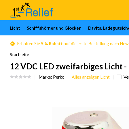
Licht
Schiffshörner und Glocken
Davits, Ladegutsic
Erhalten Sie
5 % Rabatt
auf die erste Bestellung nach Ne
Startseite
12 VDC LED zweifarbiges Licht -
Marke:
Perko
Alles anzeigen Licht
Ve