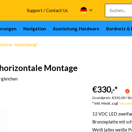
Support / Contact Us
herungen
Navigation
Ausrüstung, Hardware
Bordnetz & 
wsletter-Anmeldung!
 horizontale Montage
rgleichen
€330,-
*
Grundpreis:
€330,00
/
St
* Inkl. MwSt. zzgl.
Versan
12 VDC LED zweifar
Bronzeplatte mit sc
Weiß (alles weiße Po