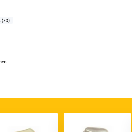
 (70)
en..