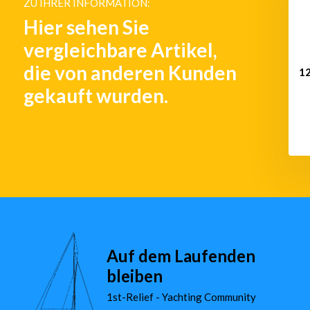
ZU IHRER INFORMATION:
rot-weiß-grün
€ 585,-
Hier sehen Sie
€ 324,-
vergleichbare Artikel,
die von anderen Kunden
12
gekauft wurden.
Auf dem Laufenden
bleiben
1st-Relief - Yachting Community