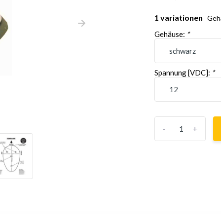
1 variationen
Gehä
Gehäuse:
*
Spannung [VDC]:
*
-
+