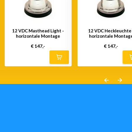
12 VDC Masthead Light -
12 VDC Heckleuchte 
horizontale Montage
horizontale Montag
€ 147,-
€ 147,-