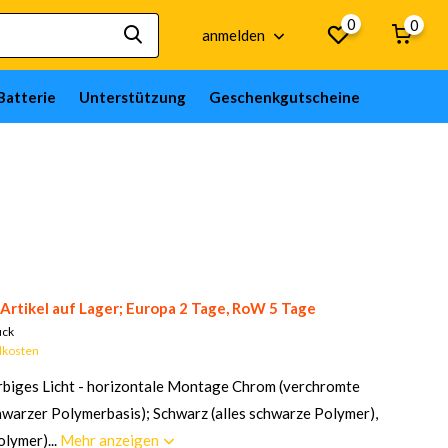
0
0
anmelden
Batterie
Unterstützung
Geschenkgutscheine
Artikel auf Lager; Europa 2 Tage, RoW 5 Tage
ück
dkosten
biges Licht - horizontale Montage Chrom (verchromte
hwarzer Polymerbasis); Schwarz (alles schwarze Polymer),
lymer)...
Mehr anzeigen