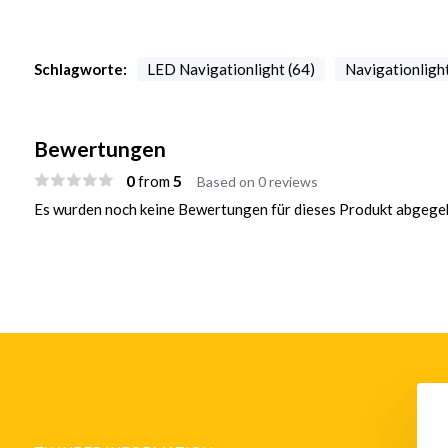
Schlagworte:
LED Navigationlight (64)
Navigationlight
Bewertungen
0
5
from
Based on 0 reviews
Es wurden noch keine Bewertungen für dieses Produkt abgegeb
D Vertikales
LED Navigationslicht /
onslicht - Masthead
Laterne 580 - Tri Color Licht