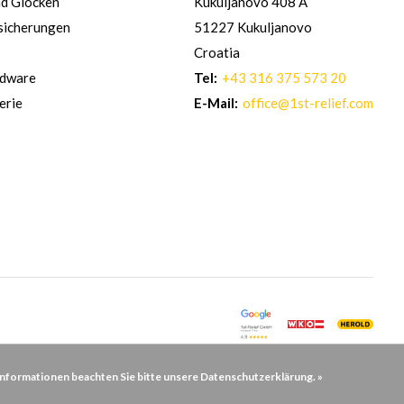
nd Glocken
Kukuljanovo 408 A
sicherungen
51227 Kukuljanovo
Croatia
rdware
Tel:
+43 316 375 573 20
erie
E-Mail:
office@1st-relief.com
Informationen beachten Sie bitte unsere Datenschutzerklärung. »