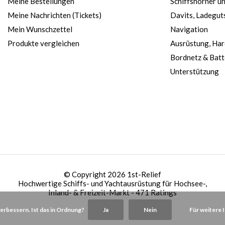
Meine Bestellungen
Schiffshörner u
Meine Nachrichten (Tickets)
Davits, Ladegut
Mein Wunschzettel
Navigation
Produkte vergleichen
Ausrüstung, Ha
Bordnetz & Batt
Unterstützung
© Copyright 2026 1st-Relief
Hochwertige Schiffs- und Yachtausrüstung für Hochsee-,
Inland- & Freizeit-Markt
- 471 Ratings
rbessern. Ist das in Ordnung?
Ja
Nein
Für weitere 