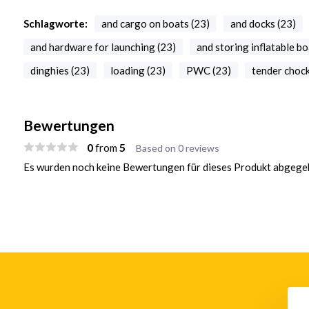
Schlagworte:
and cargo on boats (23)
and docks (23)
and hardware for launching (23)
and storing inflatable bo
dinghies (23)
loading (23)
PWC (23)
tender chock
Bewertungen
0
5
from
Based on 0 reviews
Es wurden noch keine Bewertungen für dieses Produkt abgegeb