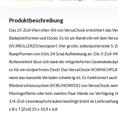
Produktbeschreibung
Das 25-Zoll-Vierrollen-Kit von VersaChock erleichtert das V
Badeplattformen und Docks. Es ist als Randrolle mit dem Vers
(VC4ROLLER25) konzipiert. Vier große, selbstjustierende 5-Zo
Rumpfformen von 0 bis 24 Grad Aufkimmung an. Die 3-Zoll-Mitt
Rolleneinheit lässt sich dank der mitgelieferten Gewindedeckpl
so für ein stolperfreies Deck! Das VersaChock-VCWINCHPLAT
wenn das manuelle Verladen schwierig ist. Es funktioniert auc
Blindverschlusssystem (VCBLINDWIDE) von VersaChock, wenn 
Montagefläche oder kein zweites Paar Hände zur Verfügung s
1/4-Zoll-Linsenkopfschrauben benötigt (nicht im Lieferumfang 
x B x T [Zoll] 25 x 10,9 x 6,8