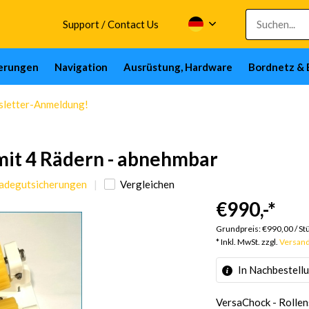
Support / Contact Us
herungen
Navigation
Ausrüstung, Hardware
Bordnetz & 
wsletter-Anmeldung!
 mit 4 Rädern - abnehmbar
 Ladegutsicherungen
Vergleichen
€990,-
*
Grundpreis:
€990,00
/
St
* Inkl. MwSt. zzgl.
Versan
In Nachbestell
VersaChock - Rollens