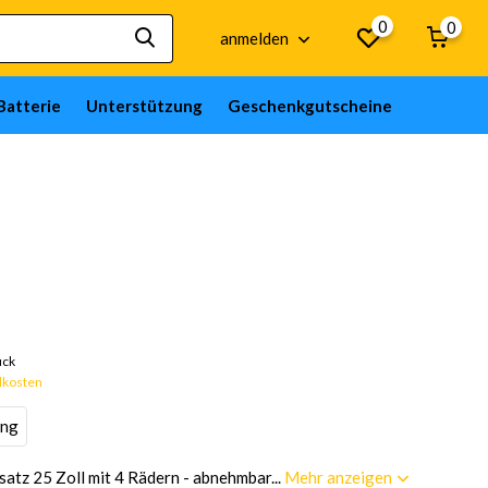
0
0
anmelden
Batterie
Unterstützung
Geschenkgutscheine
ück
dkosten
ung
atz 25 Zoll mit 4 Rädern - abnehmbar...
Mehr anzeigen