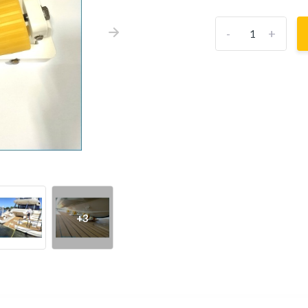
-
+
+3