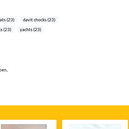
ats (23)
davit chocks (23)
s (23)
yachts (23)
en..