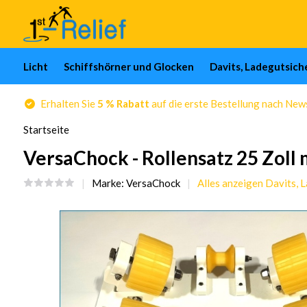
Licht
Schiffshörner und Glocken
Davits, Ladegutsic
Erhalten Sie
5 % Rabatt
auf die erste Bestellung nach Ne
Startseite
VersaChock - Rollensatz 25 Zoll
Marke:
VersaChock
Alles anzeigen Davits,