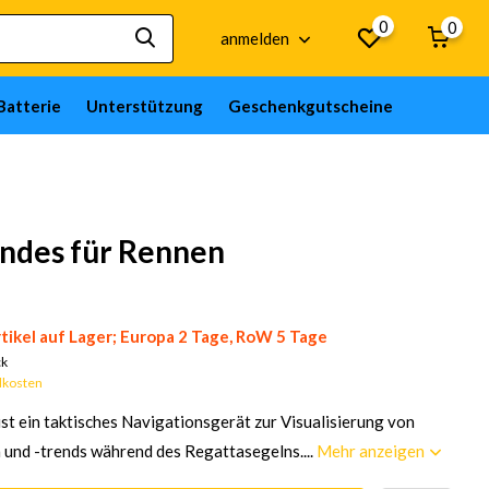
0
0
anmelden
Batterie
Unterstützung
Geschenkgutscheine
indes für Rennen
tikel auf Lager; Europa 2 Tage, RoW 5 Tage
ck
dkosten
st ein taktisches Navigationsgerät zur Visualisierung von
nd -trends während des Regattasegelns....
Mehr anzeigen