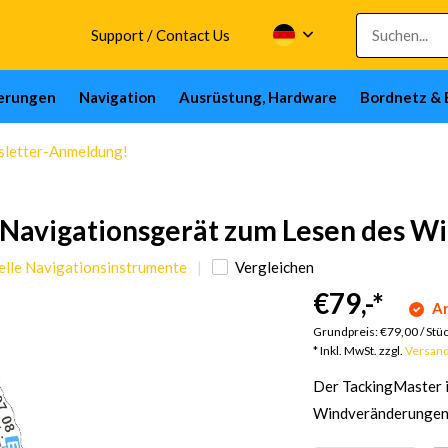
Support / Contact Us
herungen
Navigation
Ausrüstung, Hardware
Bordnetz & 
wsletter-Anmeldung!
s Navigationsgerät zum Lesen des W
elle Navigationsinstrumente
Vergleichen
€79,-
*
Ar
Grundpreis:
€79,00
/
Stü
* Inkl. MwSt. zzgl.
Versan
Der TackingMaster i
Windveränderungen u