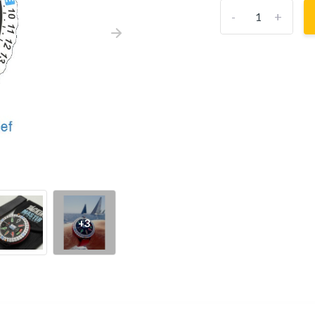
-
+
+3