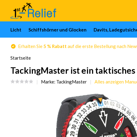
Licht
Schiffshörner und Glocken
Davits, Ladegutsic
Erhalten Sie
5 % Rabatt
auf die erste Bestellung nach Ne
Startseite
TackingMaster ist ein taktische
Marke:
TackingMaster
Alles anzeigen Manu