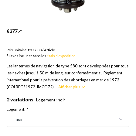
€377,-
*
Marchandises sur commande ; Europe 21 jours, Reste du
monde 24 jours
Prix unitaire:
€377,00
/
Article
* Taxes incluses Sans les
Frais d'expédition
Les lanternes de navigation de type 580 sont développées pour tous
les navires jusqu'à 50 m de longueur conformément au Règlement
international pour la prévention des abordages en mer de 1972
(COLREGS1972-IMCO72)....
Afficher plus
2 variations
Logement: noir
Logement:
*