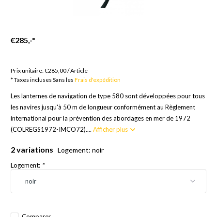
€285,-
*
Marchandises sur commande ; Europe 21 jours, Reste du
monde 24 jours
Prix unitaire:
€285,00
/
Article
* Taxes incluses Sans les
Frais d'expédition
Les lanternes de navigation de type 580 sont développées pour tous
les navires jusqu'à 50 m de longueur conformément au Règlement
international pour la prévention des abordages en mer de 1972
(COLREGS1972-IMCO72)....
Afficher plus
2 variations
Logement: noir
Logement:
*
Comparer