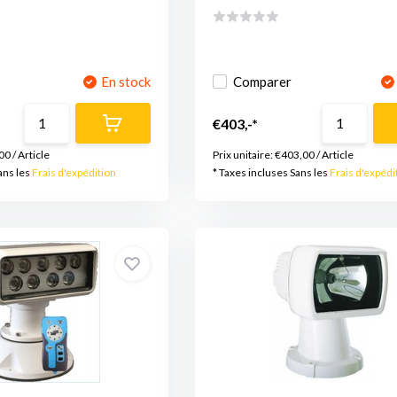
En stock
Comparer
€403,-*
00
/
Article
Prix unitaire:
€403,00
/
Article
ans les
Frais d'expédition
* Taxes incluses Sans les
Frais d'expédi