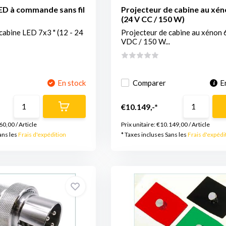
ED à commande sans fil
Projecteur de cabine au xén
(24 V CC / 150 W)
cabine LED 7x3 " (12 - 24
Projecteur de cabine au xénon 
VDC / 150 W...
En stock
Comparer
E
€10.149,-*
60,00
/
Article
Prix unitaire:
€10.149,00
/
Article
ans les
Frais d'expédition
* Taxes incluses Sans les
Frais d'expédi