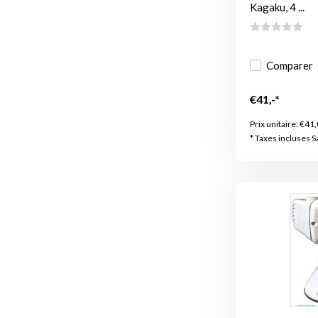
Kagaku, 4 ...
Comparer
€41,-*
Prix unitaire:
€41,
* Taxes incluses S