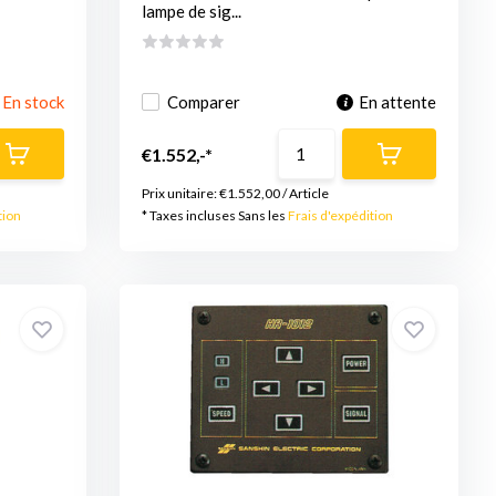
lampe de sig...
En stock
Comparer
En attente
€1.552,-*
Prix unitaire:
€1.552,00
/
Article
tion
* Taxes incluses Sans les
Frais d'expédition