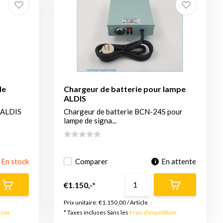
le
Chargeur de batterie pour lampe
ALDIS
 ALDIS
Chargeur de batterie BCN-24S pour
lampe de signa...
En stock
Comparer
En attente
€1.150,-*
Prix unitaire:
€1.150,00
/
Article
tion
* Taxes incluses Sans les
Frais d'expédition