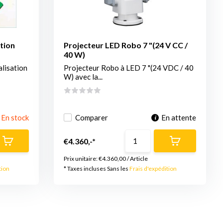
ction
Projecteur LED Robo 7 "(24 V CC /
40 W)
lisation
Projecteur Robo à LED 7 "(24 VDC / 40
W) avec la...
En stock
Comparer
En attente
€4.360,-*
Prix unitaire:
€4.360,00
/
Article
tion
* Taxes incluses Sans les
Frais d'expédition