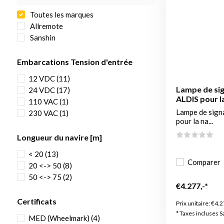
Toutes les marques
Allremote
Sanshin
Embarcations Tension d'entrée
12 VDC
(11)
Lampe de sig
24 VDC
(17)
ALDIS pour la
110 VAC
(1)
Lampe de sign
230 VAC
(1)
pour la na...
Longueur du navire [m]
< 20
(13)
Comparer
20 <-> 50
(8)
50 <-> 75
(2)
€4.277,-*
Certificats
Prix unitaire:
€4.2
* Taxes incluses S
MED (Wheelmark)
(4)