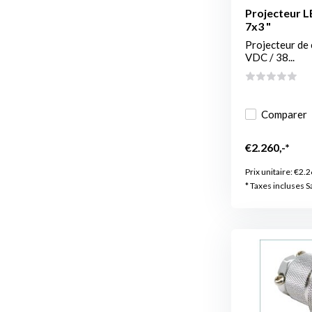
Projecteur L
7x3 "
Projecteur de 
VDC / 38...
Comparer
€2.260,-*
Prix unitaire:
€2.2
* Taxes incluses S