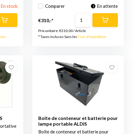
En stock
Comparer
En attente
€310,-*
Prix unitaire:
€310,00
/
Article
tion
* Taxes incluses Sans les
Frais d'expédition
S
Boîte de conteneur et batterie pour
lampe portable ALDIS
ortative
Boîte de conteneur et batterie pour