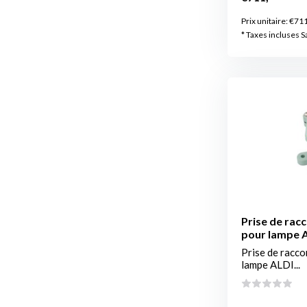
Prix unitaire:
€711
* Taxes incluses S
Prise de racc
pour lampe 
Prise de racco
lampe ALDI...