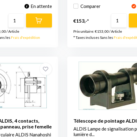
En attente
Comparer
€153,-*
,00
/
Article
Prix unitaire:
€153,00
/
Article
ans les
Frais d'expédition
* Taxes incluses Sans les
Frais d'expédi
LDIS, 4 contacts,
Télescope de pointage ALDI
panneau, prise femelle
ALDIS Lampe de signalisation p
lumière d...
rculaire ALDIS Nanahoshi