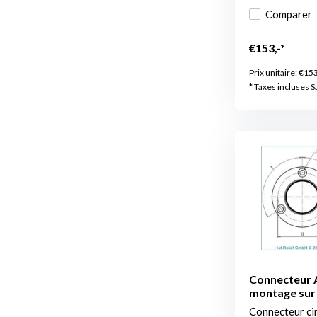
Comparer
€153,-*
Prix unitaire:
€153
* Taxes incluses S
Connecteur A
montage sur 
Connecteur ci