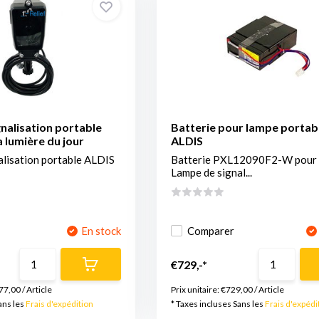
nalisation portable
Batterie pour lampe portab
 lumière du jour
ALDIS
alisation portable ALDIS
Batterie PXL12090F2-W pour
Lampe de signal...
En stock
Comparer
€729,-*
77,00
/
Article
Prix unitaire:
€729,00
/
Article
ans les
Frais d'expédition
* Taxes incluses Sans les
Frais d'expédi