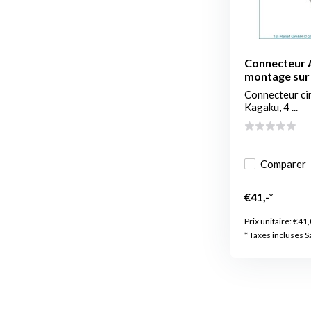
Connecteur A
montage sur 
Connecteur ci
Kagaku, 4 ...
Comparer
€41,-*
Prix unitaire:
€41,
* Taxes incluses S