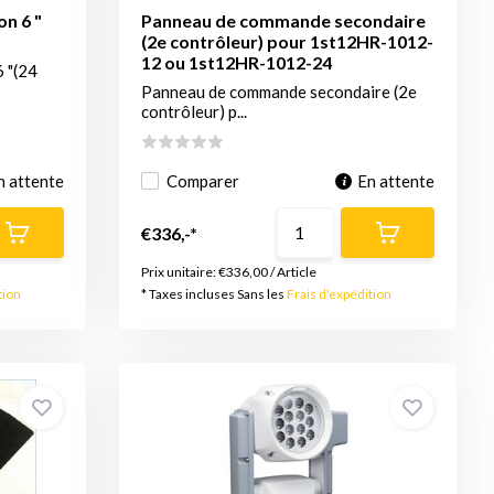
on 6 "
Panneau de commande secondaire
(2e contrôleur) pour 1st12HR-1012-
12 ou 1st12HR-1012-24
6 "(24
Panneau de commande secondaire (2e
contrôleur) p...
n attente
Comparer
En attente
€336,-*
Prix unitaire:
€336,00
/
Article
tion
* Taxes incluses Sans les
Frais d'expédition