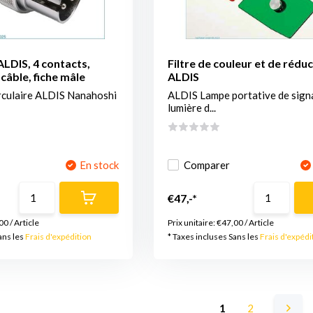
LDIS, 4 contacts,
Filtre de couleur et de rédu
câble, fiche mâle
ALDIS
rculaire ALDIS Nanahoshi
ALDIS Lampe portative de signa
lumière d...
En stock
Comparer
€47,-*
00
/
Article
Prix unitaire:
€47,00
/
Article
ans les
Frais d'expédition
* Taxes incluses Sans les
Frais d'expédi
1
2