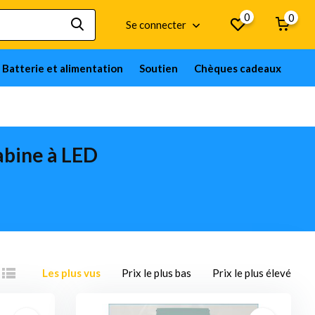
0
0
Se connecter
Batterie et alimentation
Soutien
Chèques cadeaux
abine à LED
Les plus vus
Prix le plus bas
Prix le plus élevé