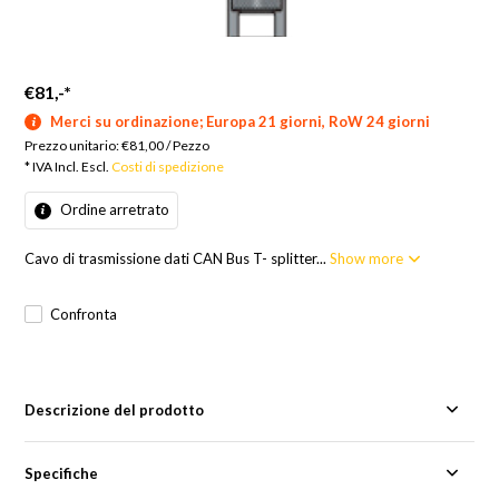
€81,-
*
Merci su ordinazione; Europa 21 giorni, RoW 24 giorni
Prezzo unitario:
€81,00
/
Pezzo
* IVA Incl. Escl.
Costi di spedizione
Ordine arretrato
Cavo di trasmissione dati CAN Bus T- splitter...
Show more
Confronta
Descrizione del prodotto
Specifiche