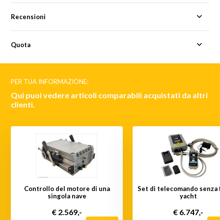
Recensioni
Quota
PER TUA INFORMAZIONE:
Qui puoi vedere articoli comparabili acquistati da altri
clienti.
Controllo del motore di una
Set di telecomando senza f
singola nave
yacht
€ 2.569,-
€ 6.747,-