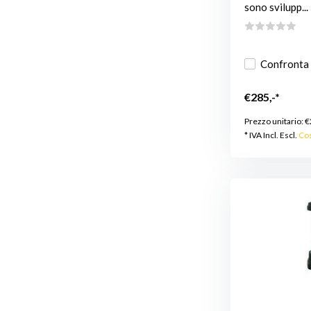
sono svilupp...
Confronta
€285,-*
Prezzo unitario:
€
* IVA Incl. Escl.
Cos