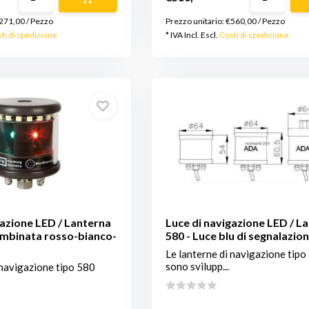
271,00
/
Pezzo
Prezzo unitario:
€560,00
/
Pezzo
ti di spedizione
* IVA Incl. Escl.
Costi di spedizione
gazione LED / Lanterna
Luce di navigazione LED / L
ombinata rosso-bianco-
580 - Luce blu di segnalazio
Le lanterne di navigazione tipo
sono svilupp...
 navigazione tipo 580