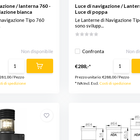
azione / lanterna 760 -
Luce di navigazione / Lanter
lazione bianca
Luce di poppa
 navigazione Tipo 760
Le Lanterne di Navigazione Ti
.
sono svilupp...
Non disponibile
Confronta
Non di
€288,-*
281,00
/
Pezzo
Prezzo unitario:
€288,00
/
Pezzo
ti di spedizione
* IVA Incl. Escl.
Costi di spedizione