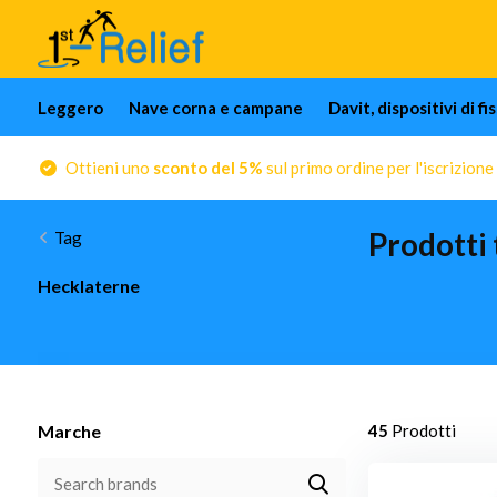
Leggero
Nave corna e campane
Davit, dispositivi di f
Ottieni uno
sconto del 5%
sul primo ordine per l'iscrizione
Prodotti
Tag
Hecklaterne
Marche
45
Prodotti