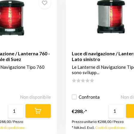
azione / Lanterna 760 -
Luce di navigazione / Lanter
le di Suez
Lato sinistro
i Navigazione Tipo 760
Le Lanterne di Navigazione Ti
sono svilupp...
Non disponibile
Confronta
Non di
€288,-*
288,00
/
Pezzo
Prezzo unitario:
€288,00
/
Pezzo
ti di spedizione
* IVA Incl. Escl.
Costi di spedizione