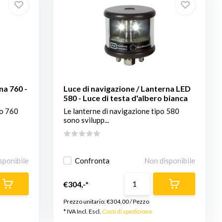
na 760 -
Luce di navigazione / Lanterna LED
580 - Luce di testa d'albero bianca
po 760
Le lanterne di navigazione tipo 580
sono svilupp...
sponibile
Confronta
Non disponibile
€304,-*
Prezzo unitario:
€304,00
/
Pezzo
* IVA Incl. Escl.
Costi di spedizione