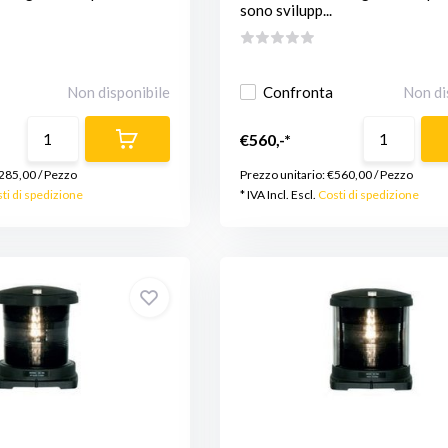
sono svilupp...
Non disponibile
Confronta
Non di
€560,-*
285,00
/
Pezzo
Prezzo unitario:
€560,00
/
Pezzo
ti di spedizione
* IVA Incl. Escl.
Costi di spedizione