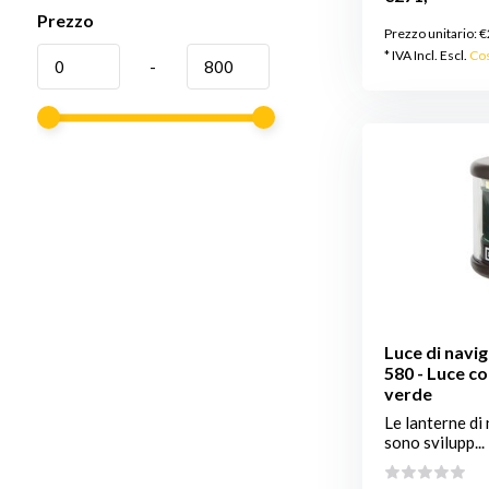
Prezzo
Prezzo unitario:
€
* IVA Incl. Escl.
Cos
-
Luce di navi
580 - Luce c
verde
Le lanterne di
sono svilupp...