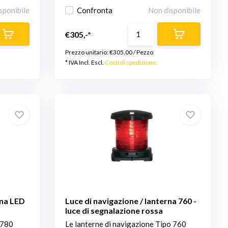
sponibile
Confronta
Non disponibile
€305,-*
Prezzo unitario:
€305,00
/
Pezzo
* IVA Incl. Escl.
Costi di spedizione
rna LED
Luce di navigazione / lanterna 760 -
luce di segnalazione rossa
 780
Le lanterne di navigazione Tipo 760