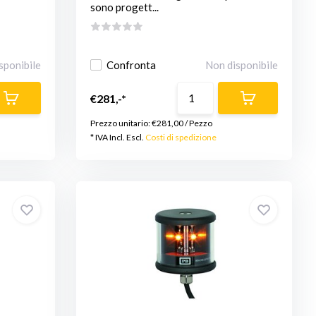
sono progett...
sponibile
Confronta
Non disponibile
€281,-*
Prezzo unitario:
€281,00
/
Pezzo
* IVA Incl. Escl.
Costi di spedizione