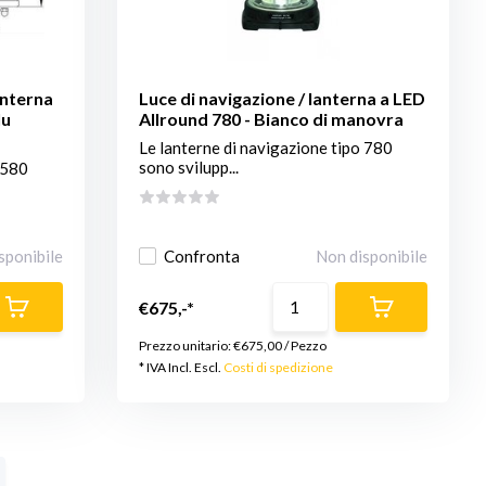
anterna
Luce di navigazione / lanterna a LED
lu
Allround 780 - Bianco di manovra
Le lanterne di navigazione tipo 780
sono svilupp...
 580
sponibile
Confronta
Non disponibile
€675,-*
Prezzo unitario:
€675,00
/
Pezzo
* IVA Incl. Escl.
Costi di spedizione