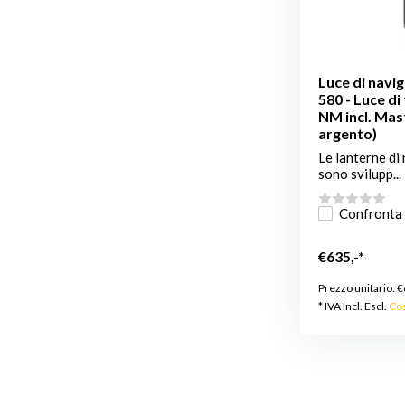
Luce di navi
580 - Luce di
NM incl. Mas
argento)
Le lanterne di
sono svilupp...
Confronta
€635,-*
Prezzo unitario:
€
* IVA Incl. Escl.
Cos