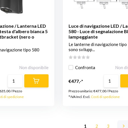
gazione / Lanterna LED
Luce di navigazione LED / L
 testa d'albero bianca 5
580 - Luce di segnalazione B
tbracket (nero o
lampeggiante
Le lanterne di navigazione tipo
sono svilupp...
 navigazione tipo 580
Non disponibile
Confronta
Non di
€477,-*
635,00
/
Pezzo
Prezzo unitario:
€477,00
/
Pezzo
ti di spedizione
* IVA Incl. Escl.
Costi di spedizione
1
2
3