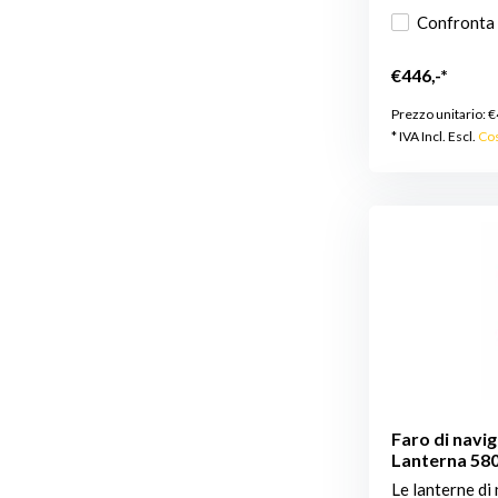
Confronta
€446,-*
Prezzo unitario:
€
* IVA Incl. Escl.
Cos
Faro di navig
Lanterna 580
Le lanterne di