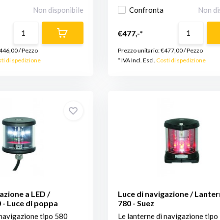
Non disponibile
Confronta
Non di
€477,-*
446,00
/
Pezzo
Prezzo unitario:
€477,00
/
Pezzo
ti di spedizione
* IVA Incl. Escl.
Costi di spedizione
azione a LED /
Luce di navigazione / Lante
 - Luce di poppa
780 - Suez
 navigazione tipo 580
Le lanterne di navigazione tipo