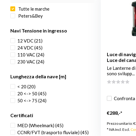
Tutte le marche
Peters&Bey
Navi Tensione in ingresso
12 VDC
(21)
24 VDC
(45)
Luce di navig
110 VAC
(24)
Luce del cana
230 VAC
(24)
Le Lanterne d
sono svilupp...
Lunghezza della nave [m]
< 20
(20)
20 <-> 50
(45)
Confronta
50 <-> 75
(24)
€288,-*
Certificati
Prezzo unitario:
€
MED (Wheelmark)
(45)
* IVA Incl. Escl.
Cos
CCNR/FVT (trasporto fluviale)
(45)