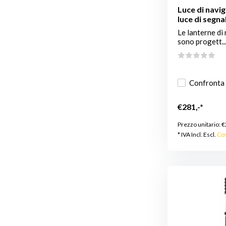
Luce di navig
luce di segna
Le lanterne di
sono progett..
Confronta
€281,-*
Prezzo unitario:
€
* IVA Incl. Escl.
Cos