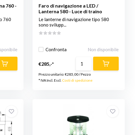
na 760 -
Faro di navigazione a LED /
Lanterna 580 - Luce di traino
po 760
Le lanterne di navigazione tipo 580
sono svilupp...
sponibile
Confronta
Non disponibile
€285,-*
Prezzo unitario:
€285,00
/
Pezzo
* IVA Incl. Escl.
Costi di spedizione