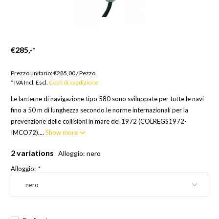
€285,-
*
Merci su ordinazione; Europa 21 giorni, RoW 24 giorni
Prezzo unitario:
€285,00
/
Pezzo
* IVA Incl. Escl.
Costi di spedizione
Le lanterne di navigazione tipo 580 sono sviluppate per tutte le navi
fino a 50 m di lunghezza secondo le norme internazionali per la
prevenzione delle collisioni in mare del 1972 (COLREGS1972-
IMCO72)....
Show more
2 variations
Alloggio: nero
Alloggio:
*