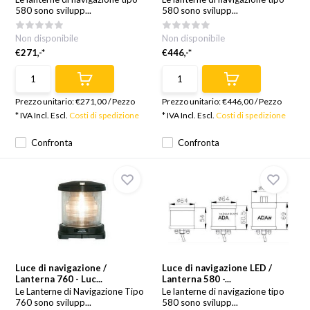
580 sono svilupp...
580 sono svilupp...
Non disponibile
Non disponibile
€271,-*
€446,-*
Prezzo unitario:
€271,00
/
Pezzo
Prezzo unitario:
€446,00
/
Pezzo
* IVA Incl. Escl.
Costi di spedizione
* IVA Incl. Escl.
Costi di spedizione
Confronta
Confronta
Luce di navigazione /
Luce di navigazione LED /
Lanterna 760 - Luc...
Lanterna 580 -...
Le Lanterne di Navigazione Tipo
Le lanterne di navigazione tipo
760 sono svilupp...
580 sono svilupp...