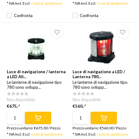
* IVA Incl. Escl.
Costi di spedizione
* IVA Incl. Escl.
Costi di spedizione
Confronta
Confronta
Luce di navigazione / lanterna
Luce di navigazione a LED /
a LED All...
Lanterna 780...
Le lanterne di navigazione tipo
Le lanterne di navigazione tipo
780 sono svilupp...
780 sono svilupp...
Non disponibile
Non disponibile
€675,-*
€560,-*
Prezzo unitario:
€675,00
/
Pezzo
Prezzo unitario:
€560,00
/
Pezzo
* IVA Incl. Escl.
Costi di spedizione
* IVA Incl. Escl.
Costi di spedizione