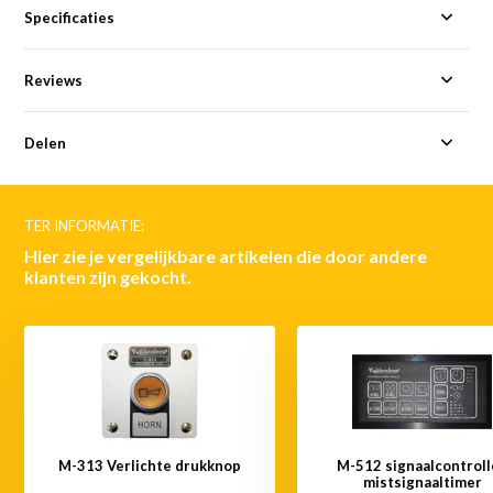
Specificaties
Reviews
Delen
TER INFORMATIE:
Hier zie je vergelijkbare artikelen die door andere
klanten zijn gekocht.
M-313 Verlichte drukknop
M-512 signaalcontroll
mistsignaaltimer