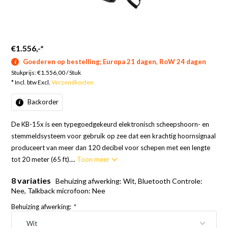
€1.556,-
*
Goederen op bestelling; Europa 21 dagen, RoW 24 dagen
Stukprijs:
€1.556,00
/
Stuk
* Incl. btw Excl.
Verzendkosten
Backorder
De KB-15x is een typegoedgekeurd elektronisch scheepshoorn- en
stemmeldsysteem voor gebruik op zee dat een krachtig hoornsignaal
produceert van meer dan 120 decibel voor schepen met een lengte
tot 20 meter (65 ft)....
Toon meer
8 variaties
Behuizing afwerking: Wit, Bluetooth Controle:
Nee, Talkback microfoon: Nee
Behuizing afwerking:
*