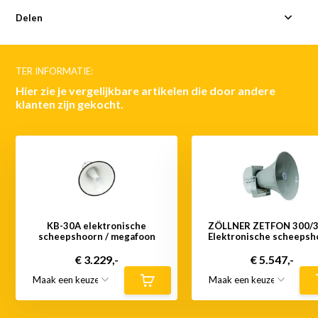
Delen
TER INFORMATIE:
Hier zie je vergelijkbare artikelen die door andere
klanten zijn gekocht.
KB-30A elektronische
ZÖLLNER ZETFON 300/3
scheepshoorn / megafoon
Elektronische scheepsh
€ 3.229,-
€ 5.547,-