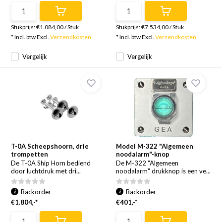
Stukprijs:
€1.084,00
/
Stuk
Stukprijs:
€7.534,00
/
Stuk
* Incl. btw Excl.
Verzendkosten
* Incl. btw Excl.
Verzendkosten
Vergelijk
Vergelijk
T-0A Scheepshoorn, drie
Model M-322 "Algemeen
trompetten
noodalarm"-knop
De T-0A Ship Horn bediend
De M-322 "Algemeen
door luchtdruk met dri...
noodalarm" drukknop is een ve...
Backorder
Backorder
€1.804,-*
€401,-*