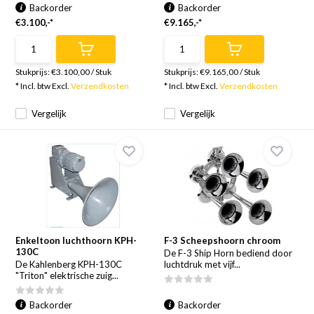
Backorder
Backorder
€3.100,-*
€9.165,-*
Stukprijs:
€3.100,00
/
Stuk
Stukprijs:
€9.165,00
/
Stuk
* Incl. btw Excl.
Verzendkosten
* Incl. btw Excl.
Verzendkosten
Vergelijk
Vergelijk
Enkeltoon luchthoorn KPH-
F-3 Scheepshoorn chroom
130C
De F-3 Ship Horn bediend door
De Kahlenberg KPH-130C
luchtdruk met vijf...
"Triton" elektrische zuig...
Backorder
Backorder