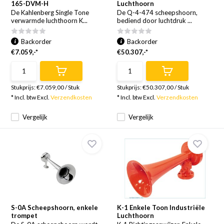
165-DVM-H
Luchthoorn
De Kahlenberg Single Tone
De Q-4-474 scheepshoorn,
verwarmde luchthoorn K...
bediend door luchtdruk ...
Backorder
Backorder
€7.059,-*
€50.307,-*
Stukprijs:
€7.059,00
/
Stuk
Stukprijs:
€50.307,00
/
Stuk
* Incl. btw Excl.
Verzendkosten
* Incl. btw Excl.
Verzendkosten
Vergelijk
Vergelijk
S-0A Scheepshoorn, enkele
K-1 Enkele Toon Industriële
trompet
Luchthoorn