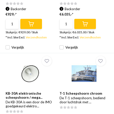
Backorder
Backorder
€929,-*
€6.035,-*
Stukprijs:
€929,00
/
Stuk
Stukprijs:
€6.035,00
/
Stuk
* Incl. btw Excl.
Verzendkosten
* Incl. btw Excl.
Verzendkosten
Vergelijk
Vergelijk
KB-30A elektronische
T-1 Scheepshoorn chroom
scheepshoorn / mega...
De T-1 scheepshoorn, bediend
De KB-30A is een door de IMO
door luchtdruk met ...
goedgekeurd elektro...