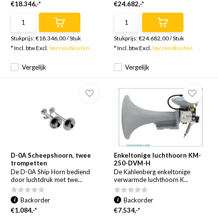
€18.346,-*
€24.682,-*
Stukprijs:
€18.346,00
/
Stuk
Stukprijs:
€24.682,00
/
Stuk
* Incl. btw Excl.
Verzendkosten
* Incl. btw Excl.
Verzendkosten
Vergelijk
Vergelijk
D-0A Scheepshoorn, twee
Enkeltonige luchthoorn KM-
trompetten
250-DVM-H
De D-0A Ship Horn bediend
De Kahlenberg enkeltonige
door luchtdruk met twe...
verwarmde luchthoorn K...
Backorder
Backorder
€1.084,-*
€7.534,-*