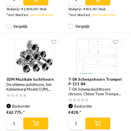
Stukprijs:
€1.804,00
/
Stuk
Stukprijs:
€401,00
/
Stuk
* Incl. btw Excl.
Verzendkosten
* Incl. btw Excl.
Verzendkosten
Vergelijk
Vergelijk
02M Muzikale luchthoorn
T-0A Scheepshoorn Trompet
P-131-84
De ultieme jachthoorn, het
Kahlenberg Model O2M,...
T-0A Scheepsluchthoorn
chroom, Chime Tone Trompe...
Backorder
Backorder
€62.775,-*
€428,-*