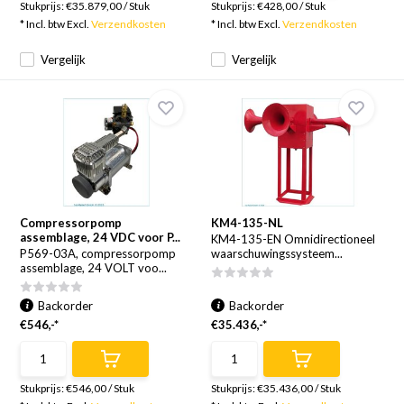
Stukprijs:
€35.879,00
/
Stuk
Stukprijs:
€428,00
/
Stuk
* Incl. btw Excl.
Verzendkosten
* Incl. btw Excl.
Verzendkosten
Vergelijk
Vergelijk
Compressorpomp
KM4-135-NL
assemblage, 24 VDC voor P...
KM4-135-EN Omnidirectioneel
P569-03A, compressorpomp
waarschuwingssysteem...
assemblage, 24 VOLT voo...
Backorder
Backorder
€546,-*
€35.436,-*
Stukprijs:
€546,00
/
Stuk
Stukprijs:
€35.436,00
/
Stuk