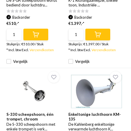
De S-0A scheepshoorn wordt
K-1 Richtingaanwijzer, Enkele
bediend door luchtdru...
toon, Industriële ...
Backorder
Backorder
€510,-*
€1.397,-*
Stukprijs:
€510,00
/
Stuk
Stukprijs:
€1.397,00
/
Stuk
* Incl. btw Excl.
Verzendkosten
* Incl. btw Excl.
Verzendkosten
Vergelijk
Vergelijk
S-330 scheepshoorn, één
Enkeltonige luchthoorn KM-
trompet, chroom
135
De S-330 scheepshoorn met
De Kahlenberg enkeltonige
enkele trompet is verk...
verwarmde luchthoorn K...