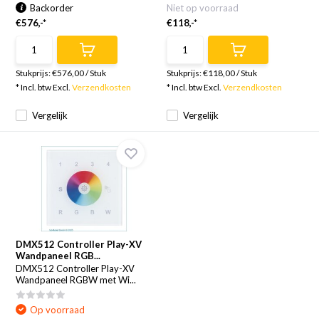
Backorder
Niet op voorraad
€576,-*
€118,-*
Stukprijs:
€576,00
/
Stuk
Stukprijs:
€118,00
/
Stuk
* Incl. btw Excl.
Verzendkosten
* Incl. btw Excl.
Verzendkosten
Vergelijk
Vergelijk
DMX512 Controller Play-XV
Wandpaneel RGB...
DMX512 Controller Play-XV
Wandpaneel RGBW met Wi...
Op voorraad