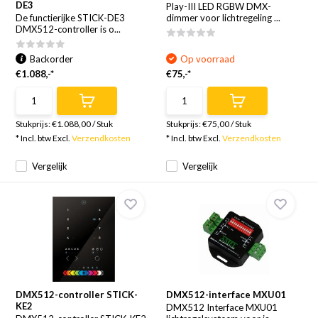
DE3
Play-III LED RGBW DMX-
De functierijke STICK-DE3
dimmer voor lichtregeling ...
DMX512-controller is o...
Backorder
Op voorraad
€1.088,-*
€75,-*
Stukprijs:
€1.088,00
/
Stuk
Stukprijs:
€75,00
/
Stuk
* Incl. btw Excl.
Verzendkosten
* Incl. btw Excl.
Verzendkosten
Vergelijk
Vergelijk
DMX512-controller STICK-
DMX512-interface MXU01
KE2
DMX512 Interface MXU01