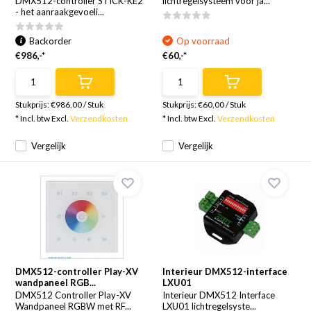
DMX512-controller STICK-KE2
lichtregelsysteem voor ja...
- het aanraakgevoeli...
Backorder
Op voorraad
€986,-*
€60,-*
Stukprijs:
€986,00
/
Stuk
Stukprijs:
€60,00
/
Stuk
* Incl. btw Excl.
Verzendkosten
* Incl. btw Excl.
Verzendkosten
Vergelijk
Vergelijk
DMX512-controller Play-XV
Interieur DMX512-interface
wandpaneel RGB...
LXU01
DMX512 Controller Play-XV
Interieur DMX512 Interface
Wandpaneel RGBW met RF...
LXU01 lichtregelsyste...