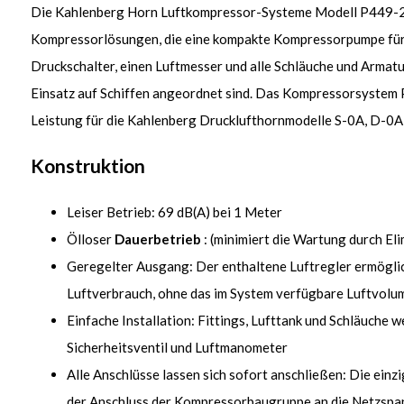
Die Kahlenberg Horn Luftkompressor-Systeme Modell P449-25 
Kompressorlösungen, die eine kompakte Kompressorpumpe fü
Druckschalter, einen Luftmesser und alle Schläuche und Armatur
Einsatz auf Schiffen angeordnet sind. Das Kompressorsystem 
Leistung für die Kahlenberg Drucklufthornmodelle S-0A, D-0A
Konstruktion
Leiser Betrieb: 69 dB(A) bei 1 Meter
Ölloser
Dauerbetrieb
: (minimiert die Wartung durch Eli
Geregelter Ausgang: Der enthaltene Luftregler ermöglic
Luftverbrauch, ohne das im System verfügbare Luftvolu
Einfache Installation: Fittings, Lufttank und Schläuche 
Sicherheitsventil und Luftmanometer
Alle Anschlüsse lassen sich sofort anschließen: Die einz
der Anschluss der Kompressorbaugruppe an die Netzsp