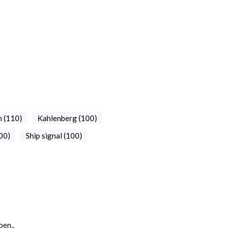
 (110)
Kahlenberg (100)
00)
Ship signal (100)
en..