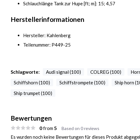
Schlauchlänge Tank zur Hupe [ft; m]: 15; 4,57
Herstellerinformationen
Hersteller: Kahlenberg
Teilenummer: P449-25
Schlagworte:
Audi signal (100)
COLREG (100)
Horn
Schiffshorn (100)
Schiffstrompete (100)
Ship horn (1
Ship trumpet (100)
Bewertungen
0
5
from
Based on 0 reviews
Es wurden noch keine Bewertungen für dieses Produkt abgegeb