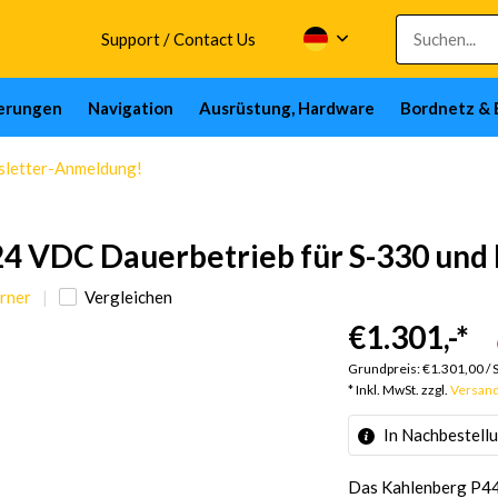
Support / Contact Us
herungen
Navigation
Ausrüstung, Hardware
Bordnetz & 
wsletter-Anmeldung!
24 VDC Dauerbetrieb für S-330 und
örner
Vergleichen
€1.301,-
*
Grundpreis:
€1.301,00
/
* Inkl. MwSt. zzgl.
Versan
In Nachbestell
Das Kahlenberg P449