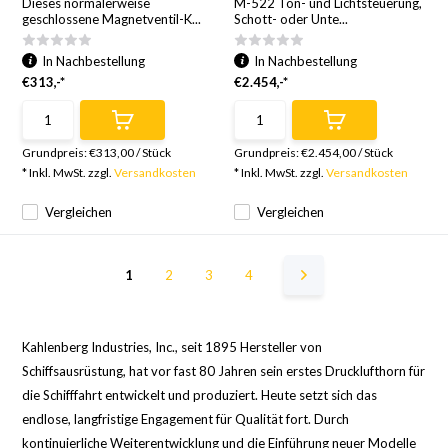
Dieses normalerweise
M-522 Ton- und Lichtsteuerung,
geschlossene Magnetventil-K...
Schott- oder Unte...
In Nachbestellung
In Nachbestellung
€313,-*
€2.454,-*
Grundpreis:
€313,00
/
Stück
Grundpreis:
€2.454,00
/
Stück
* Inkl. MwSt. zzgl.
Versandkosten
* Inkl. MwSt. zzgl.
Versandkosten
Vergleichen
Vergleichen
1
2
3
4
Kahlenberg Industries, Inc., seit 1895 Hersteller von
Schiffsausrüstung, hat vor fast 80 Jahren sein erstes Drucklufthorn für
die Schifffahrt entwickelt und produziert. Heute setzt sich das
endlose, langfristige Engagement für Qualität fort. Durch
kontinuierliche Weiterentwicklung und die Einführung neuer Modelle