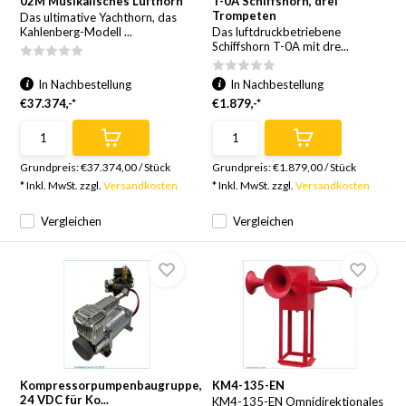
02M Musikalisches Lufthorn
T-0A Schiffshorn, drei
Trompeten
Das ultimative Yachthorn, das
Kahlenberg-Modell ...
Das luftdruckbetriebene
Schiffshorn T-0A mit dre...
In Nachbestellung
In Nachbestellung
€37.374,-*
€1.879,-*
Grundpreis:
€37.374,00
/
Stück
Grundpreis:
€1.879,00
/
Stück
* Inkl. MwSt. zzgl.
Versandkosten
* Inkl. MwSt. zzgl.
Versandkosten
Vergleichen
Vergleichen
Kompressorpumpenbaugruppe,
KM4-135-EN
24 VDC für Ko...
KM4-135-EN Omnidirektionales