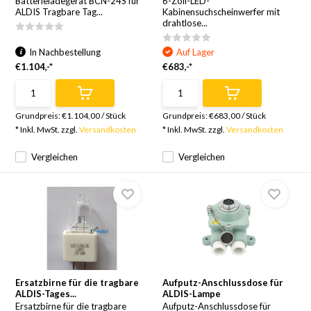
Batterieladegerät BCN-24S für
6-Zoll-LED-
ALDIS Tragbare Tag...
Kabinensuchscheinwerfer mit
drahtlose...
In Nachbestellung
Auf Lager
€1.104,-*
€683,-*
Grundpreis:
€1.104,00
/
Stück
Grundpreis:
€683,00
/
Stück
* Inkl. MwSt. zzgl.
Versandkosten
* Inkl. MwSt. zzgl.
Versandkosten
Vergleichen
Vergleichen
Ersatzbirne für die tragbare
Aufputz-Anschlussdose für
ALDIS-Tages...
ALDIS-Lampe
Ersatzbirne für die tragbare
Aufputz-Anschlussdose für