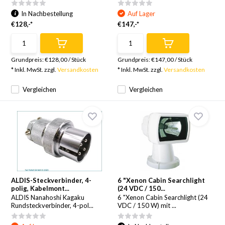
In Nachbestellung
Auf Lager
€128,-*
€147,-*
Grundpreis:
€128,00
/
Stück
Grundpreis:
€147,00
/
Stück
* Inkl. MwSt. zzgl.
Versandkosten
* Inkl. MwSt. zzgl.
Versandkosten
Vergleichen
Vergleichen
ALDIS-Steckverbinder, 4-
6 "Xenon Cabin Searchlight
polig, Kabelmont...
(24 VDC / 150...
ALDIS Nanahoshi Kagaku
6 "Xenon Cabin Searchlight (24
Rundsteckverbinder, 4-pol...
VDC / 150 W) mit ...