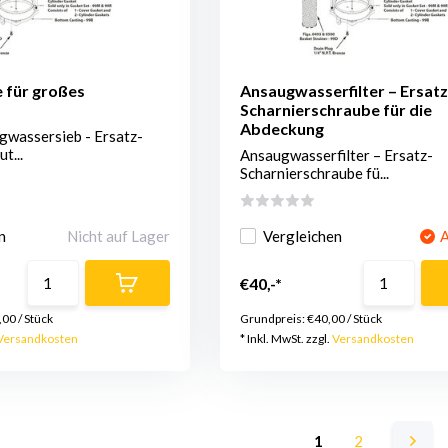
 für großes
Ansaugwasserfilter – Ersatz
Scharnierschraube für die
Abdeckung
wassersieb - Ersatz-
t...
Ansaugwasserfilter – Ersatz-
Scharnierschraube fü...
n
Nicht auf Lager
Vergleichen
A
€40,-*
,00
/
Stück
Grundpreis:
€40,00
/
Stück
Versandkosten
* Inkl. MwSt. zzgl.
Versandkosten
1
2