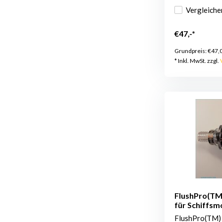
Vergleiche
€47,-*
Grundpreis:
€47,
* Inkl. MwSt. zzgl.
FlushPro(TM)
für Schiffsm
FlushPro(TM) 