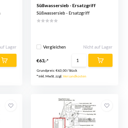
Süßwassersieb - Ersatzgriff
s
Süßwassersieb - Ersatzgriff
auf Lager
Vergleichen
Nicht auf Lager
€63,-*
Grundpreis:
€63,00
/
Stück
* Inkl. MwSt. zzgl.
Versandkosten