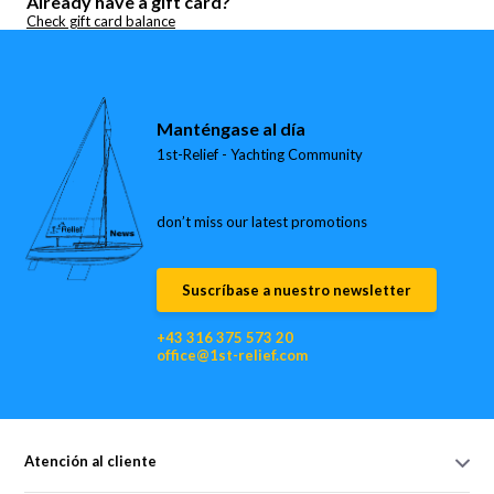
Already have a gift card?
Check gift card balance
Manténgase al día
1st-Relief - Yachting Community
don’t miss our latest promotions
Suscríbase a nuestro newsletter
+43 316 375 573 20
office@1st-relief.com
Atención al cliente