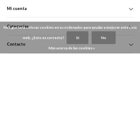
Mi cuenta
Categorías
Nos gustaría colocar cookies en su ordenador para ayudar a mejorar este sitio
web. ¿Esto es correcto?
Sí
No
Contacto
Más acerca de las cookies »
© Copyright 2026 - Theme By
DMWS
Productos premium de alta Seas-, Inland Waterways- y Yachting-
Market
- 471 Ratings