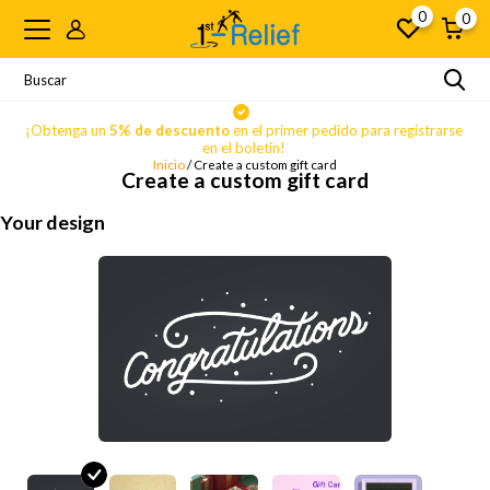
0
0
se
¡Obtenga un
5% de descuento
en el primer pedido para registrarse
¡
en el boletín!
Inicio
/ Create a custom gift card
Create a custom gift card
Your design