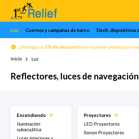
Luz
Cuernos y campanas de barco
Davit, dispositivos 
¡Obtenga un
5% de descuento
en el primer pedido para reg
Inicio
Luz
Reflectores, luces de navegación
Encendiendo
Proyectores
Iluminación
LED Proyectores
subacuática
Xenon Proyectores
Luces interiores y