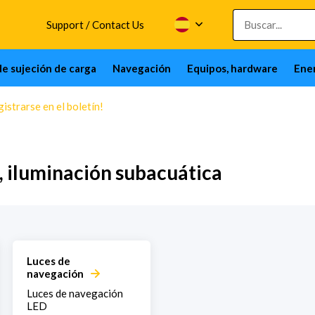
Support / Contact Us
de sujeción de carga
Navegación
Equipos, hardware
Ener
istrarse en el boletín!
, iluminación subacuática
Luces de
navegación
Luces de navegación
LED