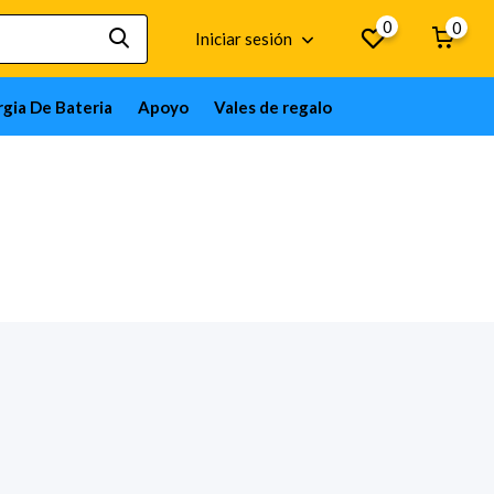
0
0
Iniciar sesión
gia De Bateria
Apoyo
Vales de regalo