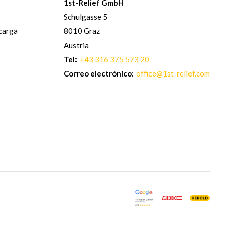
1st-Relief GmbH
Schulgasse 5
 carga
8010 Graz
Austria
Tel:
+43 316 375 573 20
Correo electrónico:
office@1st-relief.com