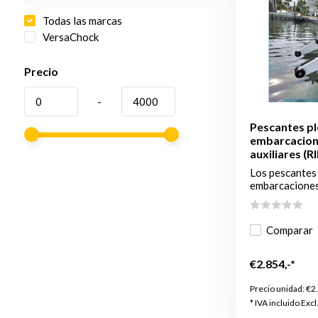
Todas las marcas
VersaChock
Precio
-
Pescantes pl
embarcacione
auxiliares (RI
Los pescantes
embarcaciones 
Comparar
€2.854,-*
Precio unidad:
€2
* IVA incluido Excl