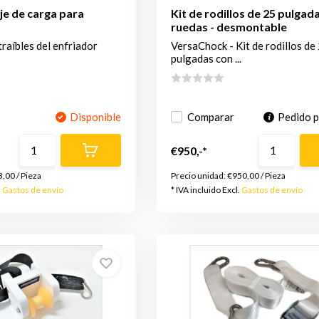
je de carga para
Kit de rodillos de 25 pulgad
ruedas - desmontable
traíbles del enfriador
VersaChock - Kit de rodillos de
pulgadas con ...
Disponible
Comparar
Pedido 
€950,-*
3,00
/
Pieza
Precio unidad:
€950,00
/
Pieza
.
Gastos de envío
* IVA incluido Excl.
Gastos de envío