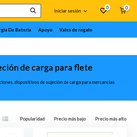
0
0
Iniciar sesión
gia De Bateria
Apoyo
Vales de regalo
eción de carga para flete
ciones, dispositivos de sujeción de carga para mercancías
Popularidad
Precio más bajo
Precio más alto