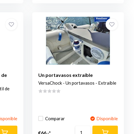
a de
Un portavasos extraíble
VersaChock - Un portavasos - Extraíble
il de
isponible
Comparar
Disponible
€66,-*