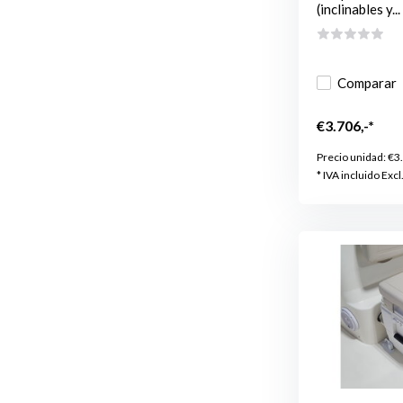
(inclinables y...
Comparar
€3.706,-*
Precio unidad:
€3
* IVA incluido Excl