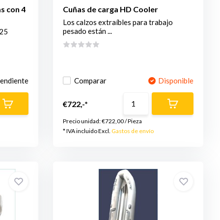
as con 4
Cuñas de carga HD Cooler
Los calzos extraíbles para trabajo
pesado están ...
 25
pendiente
Comparar
Disponible
€722,-*
Precio unidad:
€722,00
/
Pieza
* IVA incluido Excl.
Gastos de envío