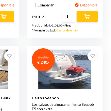
isponible
Comparar
Disponible
€101,-*
Precio unidad:
€101,00
/
Pieza
* IVA incluido Excl.
Gastos de envío
€ 539,-
€ 240,-
b Gen2
Calzos Seabob
Los calzos de almacenamiento Seabob
F5 son extra...
de