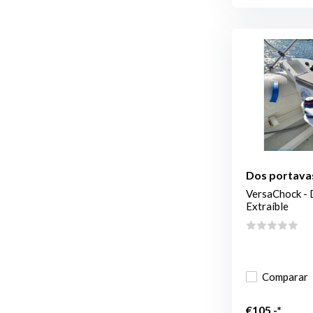
Dos portavas
VersaChock - 
Extraíble
Comparar
€105,-*