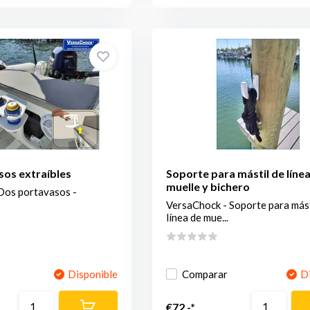
os extraíbles
Soporte para mástil de líne
muelle y bichero
Dos portavasos -
VersaChock - Soporte para mást
línea de mue...
Disponible
Comparar
D
€72,-*