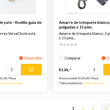
 yate - Rodillo guía de
Amarre de trinquete blanco,
pulgadas x 15 pies
correa VersaChock está
Amarre de trinquete blanco, 2 
x 15 pies...
Disponible
Comparar
D
€134,-*
32,00
/
Pieza
Precio unidad:
€134,00
/
Pieza
.
Gastos de envío
* IVA incluido Excl.
Gastos de envío
1
2
3