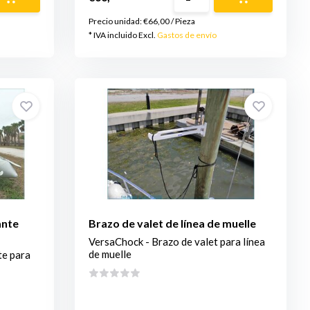
Precio unidad:
€66,00
/
Pieza
* IVA incluido Excl.
Gastos de envío
ante
Brazo de valet de línea de muelle
VersaChock - Brazo de valet para línea
de muelle
te para