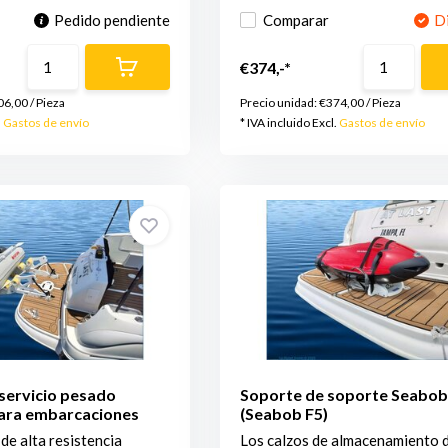
Pedido pendiente
Comparar
D
€374,-*
06,00
/
Pieza
Precio unidad:
€374,00
/
Pieza
.
Gastos de envío
* IVA incluido Excl.
Gastos de envío
servicio pesado
Soporte de soporte Seabo
 para embarcaciones
(Seabob F5)
de alta resistencia
Los calzos de almacenamiento 