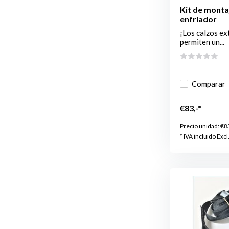
Kit de monta
enfriador
¡Los calzos ex
permiten un...
Comparar
€83,-*
Precio unidad:
€8
* IVA incluido Excl