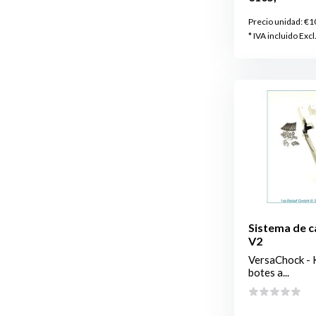
Precio unidad:
€1
* IVA incluido Excl
Sistema de c
V2
VersaChock - K
botes a...