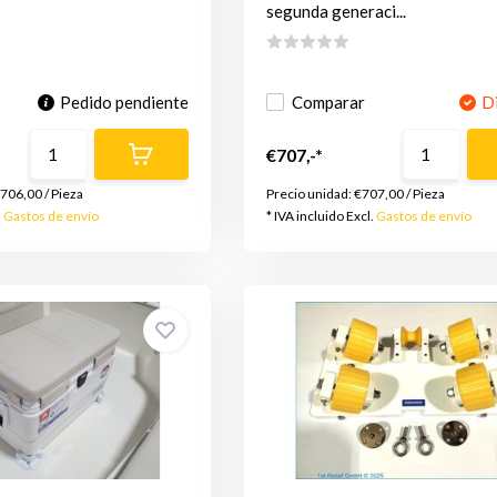
segunda generaci...
Pedido pendiente
Comparar
D
€707,-*
.706,00
/
Pieza
Precio unidad:
€707,00
/
Pieza
.
Gastos de envío
* IVA incluido Excl.
Gastos de envío