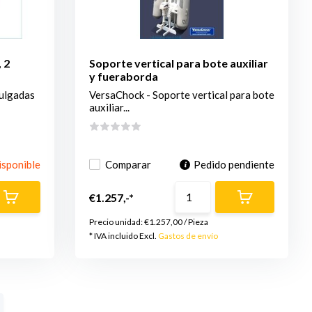
 2
Soporte vertical para bote auxiliar
y fueraborda
pulgadas
VersaChock - Soporte vertical para bote
auxiliar...
isponible
Comparar
Pedido pendiente
€1.257,-*
Precio unidad:
€1.257,00
/
Pieza
* IVA incluido Excl.
Gastos de envío