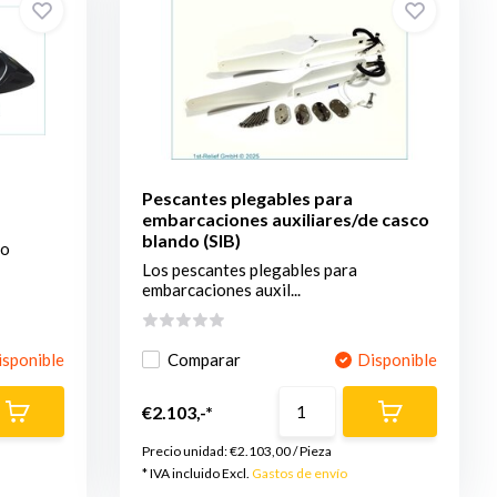
Pescantes plegables para
embarcaciones auxiliares/de casco
blando (SIB)
to
Los pescantes plegables para
embarcaciones auxil...
isponible
Comparar
Disponible
€2.103,-*
Precio unidad:
€2.103,00
/
Pieza
* IVA incluido Excl.
Gastos de envío