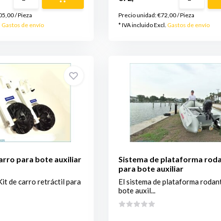
05,00
/
Pieza
Precio unidad:
€72,00
/
Pieza
.
Gastos de envío
* IVA incluido Excl.
Gastos de envío
arro para bote auxiliar
Sistema de plataforma rod
para bote auxiliar
it de carro retráctil para
El sistema de plataforma rodan
bote auxil...