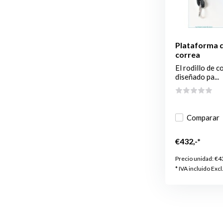
Plataforma de
correa
El rodillo de 
diseñado pa...
Comparar
€432,-*
Precio unidad:
€4
* IVA incluido Excl