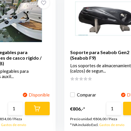
egables para
Soporte para Seabob Gen2
s de casco rígido /
(Seabob F9)
B)
Los soportes de almacenamien
(calzos) de segun...
 plegables para
auxil...
Disponible
Comparar
D
€806,-*
.854,00
/
Pieza
Precio unidad:
€806,00
/
Pieza
.
Gastos de envío
* IVA incluido Excl.
Gastos de envío