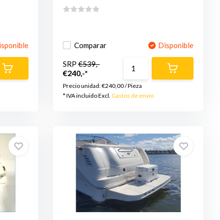
isponible
Comparar
Disponible
SRP
€539,-
€240,-*
Precio unidad:
€240,00
/
Pieza
* IVA incluido Excl.
Gastos de envío