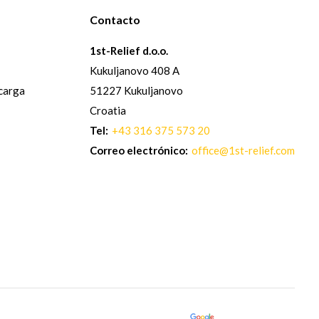
Contacto
1st-Relief d.o.o.
Kukuljanovo 408 A
 carga
51227 Kukuljanovo
Croatia
Tel:
+43 316 375 573 20
Correo electrónico:
office@1st-relief.com