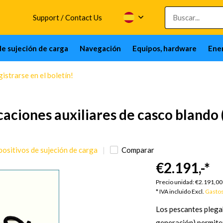
Support / Contact Us
de sujeción de carga
Navegación
Equipos, hardware
Ener
istrarse en el boletín!
aciones auxiliares de casco blando 
positivos de sujeción de carga
Comparar
€2.191,-
*
Precio unidad:
€2.191,00
* IVA incluido Excl.
Gastos
Los pescantes plega
generación) permite