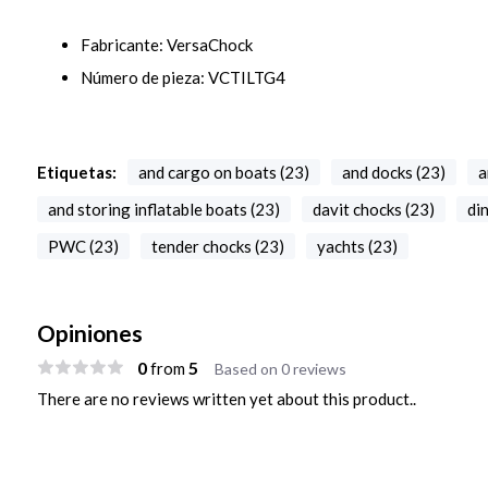
Fabricante: VersaChock
Número de pieza: VCTILTG4
Etiquetas:
and cargo on boats (23)
and docks (23)
a
and storing inflatable boats (23)
davit chocks (23)
di
PWC (23)
tender chocks (23)
yachts (23)
Opiniones
0
5
from
Based on 0 reviews
There are no reviews written yet about this product..