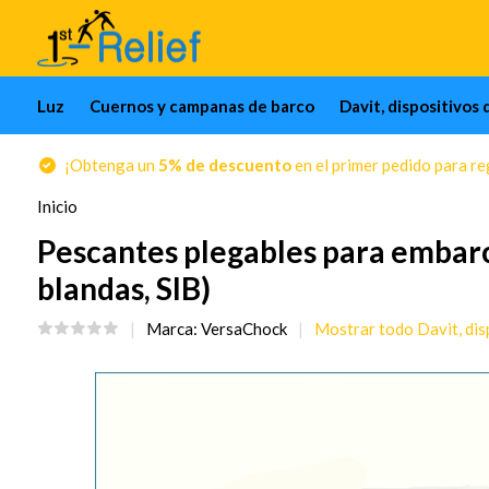
Luz
Cuernos y campanas de barco
Davit, dispositivos 
¡Obtenga un
5% de descuento
en el primer pedido para reg
Inicio
Pescantes plegables para embarc
blandas, SIB)
Marca:
VersaChock
Mostrar todo Davit, dis