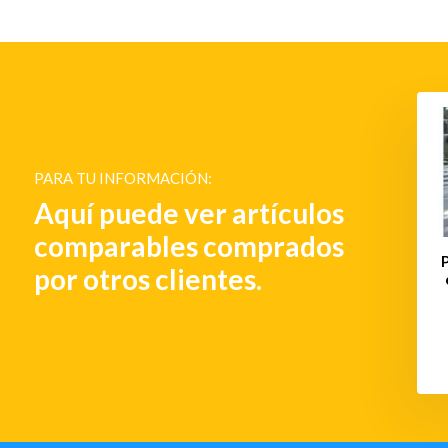
ara mástil de barco
Tres portavasos extraíbles
abo de amarre -
€ 121,-
esmontable
PARA TU INFORMACIÓN:
€ 56,-
Aquí puede ver artículos
comparables comprados
por otros clientes.