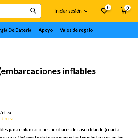
0
0
Iniciar sesión
gia De Bateria
Apoyo
Vales de regalo
(embarcaciones inflables
/
Pieza
 de envío
bles para embarcaciones auxiliares de casco blando (cuarta
n cargar fácilmente de forma manual botes más ligeros en las