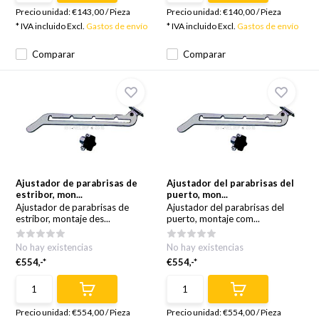
Precio unidad:
€143,00
/
Pieza
Precio unidad:
€140,00
/
Pieza
* IVA incluido Excl.
Gastos de envío
* IVA incluido Excl.
Gastos de envío
Comparar
Comparar
Ajustador de parabrisas de
Ajustador del parabrisas del
estribor, mon...
puerto, mon...
Ajustador de parabrisas de
Ajustador del parabrisas del
estribor, montaje des...
puerto, montaje com...
No hay existencias
No hay existencias
€554,-*
€554,-*
Precio unidad:
€554,00
/
Pieza
Precio unidad:
€554,00
/
Pieza