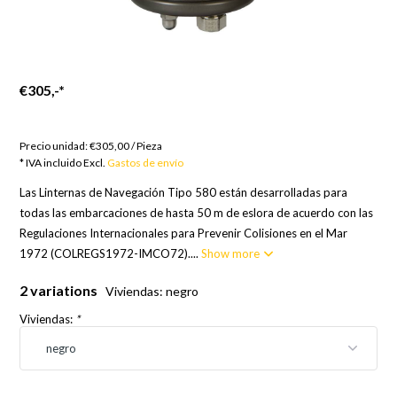
€305,-
*
Bienes por encargo; Europa 21 días, Resto del Mundo 24
días
Precio unidad:
€305,00
/
Pieza
* IVA incluido Excl.
Gastos de envío
Las Linternas de Navegación Tipo 580 están desarrolladas para
todas las embarcaciones de hasta 50 m de eslora de acuerdo con las
Regulaciones Internacionales para Prevenir Colisiones en el Mar
1972 (COLREGS1972-IMCO72)....
Show more
2 variations
Viviendas: negro
Viviendas:
*